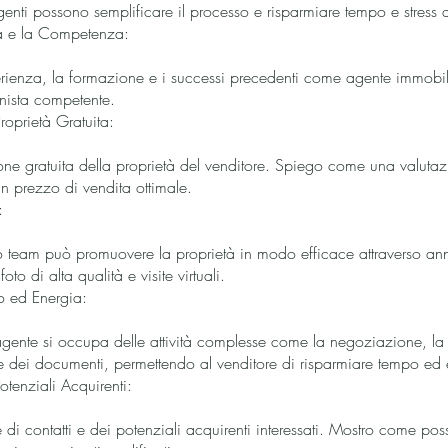
enti possono semplificare il processo e risparmiare tempo e stress a
za e la Competenza:
rienza, la formazione e i successi precedenti come agente immobil
onista competente.
roprietà Gratuita:
one gratuita della proprietà del venditore. Spiego come una valuta
 un prezzo di vendita ottimale.
:
 team può promuovere la proprietà in modo efficace attraverso annu
o di alta qualità e visite virtuali.
o ed Energia:
agente si occupa delle attività complesse come la negoziazione, la 
one dei documenti, permettendo al venditore di risparmiare tempo ed 
otenziali Acquirenti:
e di contatti e dei potenziali acquirenti interessati. Mostro come po