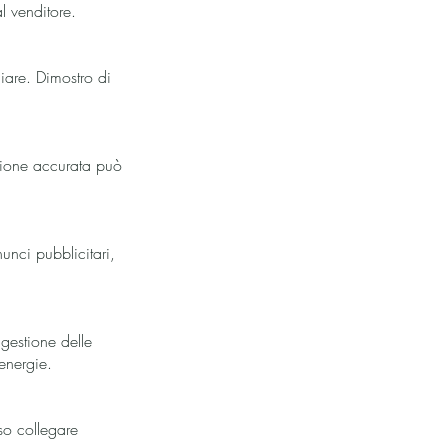
l venditore.
iare. Dimostro di
zione accurata può
nci pubblicitari,
gestione delle
energie.
sso collegare