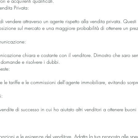
ri e acquirenti qualificati.
endita Privata:
i vendere attraverso un agente rispetto alla vendita privata. Quest
izione sul mercato e una maggiore probabilità di ottenere un prez
municazione:
icazione chiara e costante con il venditore. Dimostro che saro se
e domande e risolvere i dubbi.
este:
le tariffe e le commissioni dell'agente immobiliare, evitando sorpr
i:
vendite di successo in cui ho aiutato altri venditori a ottenere buoni
azioni e le esigenze del venditore. Adatta la tua proposta alle spe