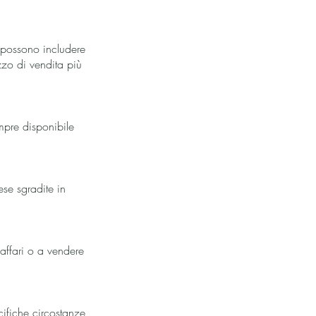
i possono includere
zo di vendita più
mpre disponibile
ese sgradite in
 affari o a vendere
cifiche circostanze