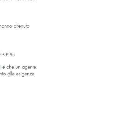
 hanno ottenuto
staging,
bile che un agente
nto alle esigenze