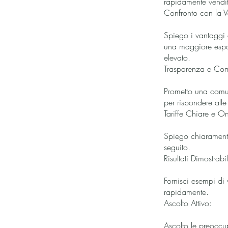
rapidamente vendito
Confronto con la V
Spiego i vantaggi d
una maggiore espos
elevato.
Trasparenza e Co
Prometto una comun
per rispondere all
Tariffe Chiare e On
Spiego chiaramente 
seguito.
Risultati Dimostrabil
Fornisci esempi di 
rapidamente.
Ascolto Attivo:
Ascolto le preoccup