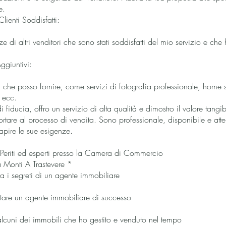
e.
lienti Soddisfatti:
e di altri venditori che sono stati soddisfatti del mio servizio e che
ggiuntivi:
a che posso fornire, come servizi di fotografia professionale, home 
 ecc.
 fiducia, offro un servizio di alta qualità e dimostro il valore tangi
rtare al processo di vendita. Sono professionale, disponibile e atte
apire le sue esigenze.
dei Periti ed esperti presso la Camera di Commercio
a Monti A Trastevere *
a i segreti di un agente immobiliare
tare un agente immobiliare di successo
 alcuni dei immobili che ho gestito e venduto nel tempo