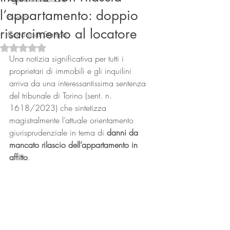
l’appartamento: doppio
Privato
risarcimento al locatore
Comunicati Stampa
Valutazione NaN stelle su 5.
Una notizia significativa per tutti i 
proprietari di immobili e gli inquilini 
arriva da una interessantissima sentenza 
del tribunale di Torino (sent. n. 
Connect
1618/2023) che sintetizza 
magistralmente l’attuale orientamento 
giurisprudenziale in tema di 
danni da 
mancato rilascio dell’appartamento in 
affitto
.