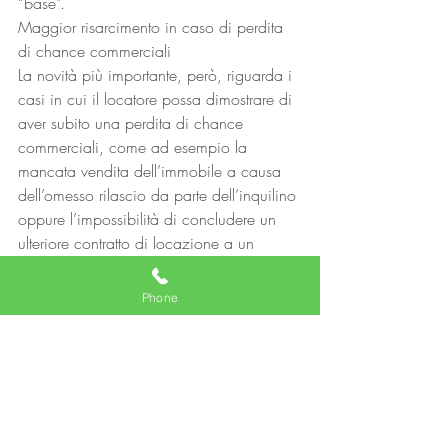
“base”.
Maggior risarcimento in caso di perdita 
di chance commerciali
La novità più importante, però, riguarda i 
casi in cui il locatore possa dimostrare di 
aver subito una perdita di chance 
commerciali, come ad esempio la 
mancata vendita dell’immobile a causa 
dell’omesso rilascio da parte dell’inquilino 
oppure l’impossibilità di concludere un 
ulteriore contratto di locazione a un 
canone superiore rispetto a quello attuale. 
In tali circostanze, il risarcimento può 
Phone
essere superiore al valore dell’affitto, a 
condizione che siano fornite prove 
concrete del danno subito. Prove che, 
come in ogni giudizio, possono essere di 
natura testimoniale o documentale (si 
pensi a uno scambio di proposte e offerte 