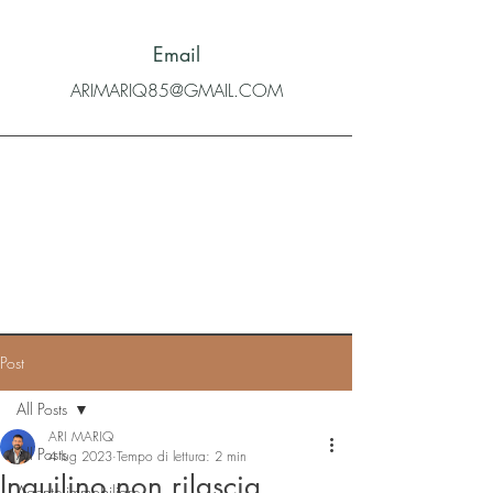
Email
ARIMARIQ85@GMAIL.COM
Post
All Posts
ARI MARIQ
All Posts
4 lug 2023
Tempo di lettura: 2 min
Inquilino non rilascia
Agente immobiliare