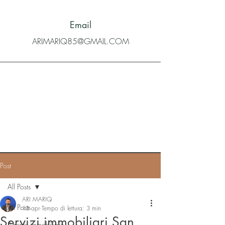
Email
ARIMARIQ85@GMAIL.COM
Post
All Posts
ARI MARIQ
All Posts
13 apr
Tempo di lettura: 3 min
Servizi immobiliari San
Agente immobiliare