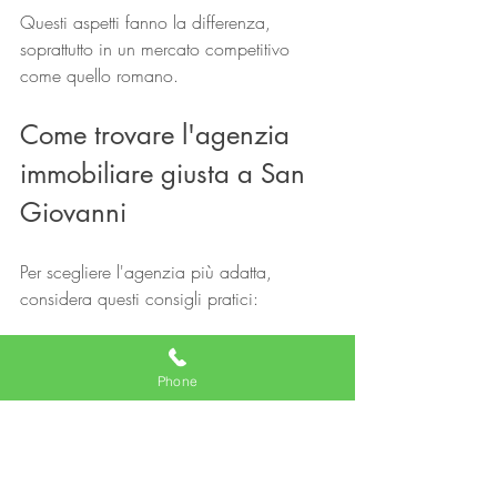
Questi aspetti fanno la differenza, 
soprattutto in un mercato competitivo 
come quello romano.
Come trovare l'agenzia 
immobiliare giusta a San 
Giovanni
Per scegliere l'agenzia più adatta, 
considera questi consigli pratici:
Verifica l’esperienza
: preferisci 
agenzie con anni di attività nel 
Phone
quartiere.
Controlla le recensioni
: leggi 
opinioni di clienti precedenti per 
valutare affidabilità e professionalità.