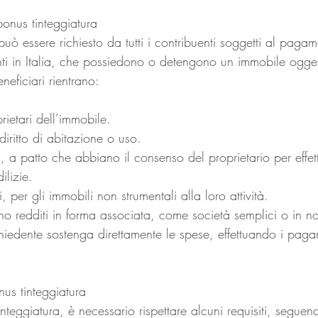
bonus tinteggiatura
può essere richiesto da tutti i contribuenti soggetti al pagam
enti in Italia, che possiedono o detengono un immobile ogge
eneficiari rientrano:
rietari dell’immobile.
i diritto di abitazione o uso.
i, a patto che abbiano il consenso del proprietario per effett
ilizie.
i, per gli immobili non strumentali alla loro attività.
o redditi in forma associata, come società semplici o in no
ichiedente sostenga direttamente le spese, effettuando i pag
nus tinteggiatura
tinteggiatura, è necessario rispettare alcuni requisiti, segue