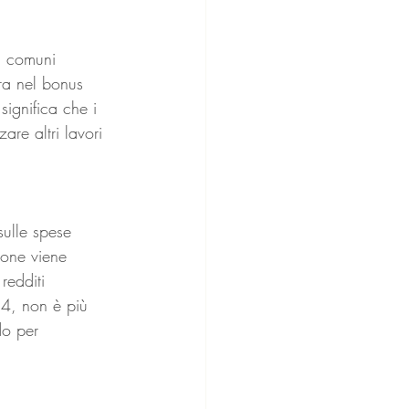
ti comuni 
tra nel bonus 
significa che i 
re altri lavori 
sulle spese 
ione viene 
redditi 
24, non è più 
do per 