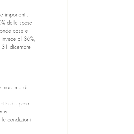
e importanti. 
 50% delle spese 
conde case e 
e invece al 36%, 
al 31 dicembre 
e massimo di 
etto di spesa.
nus 
 le condizioni 