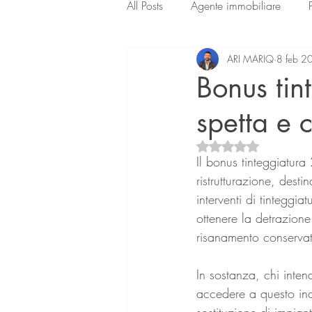
All Posts
Agente immobiliare
ARI MARIQ
8 feb 2
Bonus tin
spetta e
Valutazione NaN ste
Il bonus tinteggiatura
ristrutturazione, dest
interventi di tinteggia
ottenere la detrazione
risanamento conservati
In sostanza, chi intend
accedere a questo ince
sostituzione di impiant