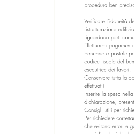
procedura ben precis
Verificare l’idoneità d
ristrutturazione ediliz
riguardano parti comu
Effettuare i pagamenti
bancario o postale par
codice fiscale del bene
esecutrice dei lavori.
Conservare tutta la do
effettuati)
Inserire la spesa nella
dichiarazione, present
Consigli utili per rich
Per richiedere corrett
che evitano errori e g
consigliabile richiede