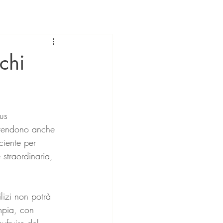
chi
us 
omprendono anche 
iciente per 
 straordinaria, 
ilizi non potrà 
mpia, con  
ufruire del 