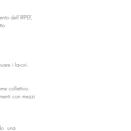
ento dell’IRPEF, 
tto 
uare i lavori.
me collettivo.
amenti con mezzi 
ndo  una 