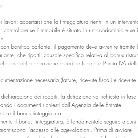
a:
ei lavori: accertarsi che la tinteggiatura rientri in un interve
ia; controllare se l’immobile è situato in un condominio e se i
ni.
 con bonifico parlante: il pagamento deve avvenire tramite 
lante, che riporti: causale specifica relativa al bonus ristrut
ficiario della detrazione e codice fiscale o Partita IVA della
cumentazione necessaria (fatture, ricevute fiscali e ricevute 
 dichiarazione dei redditi: la detrazione va richiesta in fase 
ando i documenti richiesti dall’Agenzia delle Entrate.
iedere il bonus tinteggiatura
amente il bonus tinteggiatura, è fondamentale seguire alcuni
arantiscono l’accesso alle agevolazioni. Prima di avviare i l
re un preventivo dettagliato a una ditta specializzata, in mo