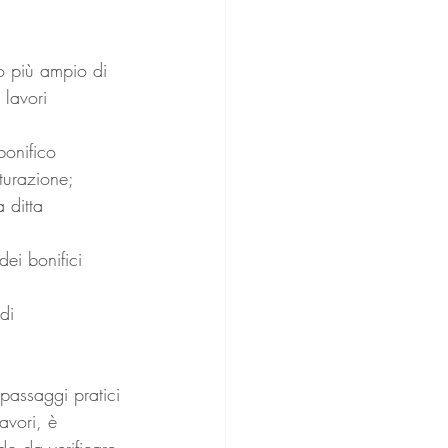
nto più ampio di 
 lavori 
bonifico 
turazione; 
 ditta 
dei bonifici 
di 
 passaggi pratici 
avori, è 
do da verificare 