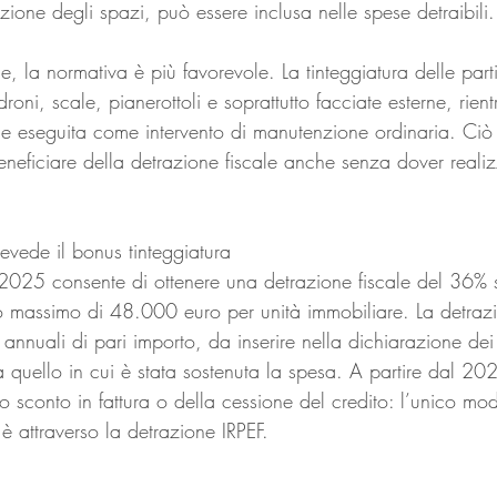
uzione degli spazi, può essere inclusa nelle spese detraibili.
e, la normativa è più favorevole. La tinteggiatura delle par
roni, scale, pianerottoli e soprattutto facciate esterne, rien
 se eseguita come intervento di manutenzione ordinaria. Ciò 
eficiare della detrazione fiscale anche senza dover realizza
evede il bonus tinteggiatura
a 2025 consente di ottenere una detrazione fiscale del 36% 
to massimo di 48.000 euro per unità immobiliare. La detraz
 annuali di pari importo, da inserire nella dichiarazione dei 
 quello in cui è stata sostenuta la spesa. A partire dal 20
llo sconto in fattura o della cessione del credito: l’unico mo
è attraverso la detrazione IRPEF.