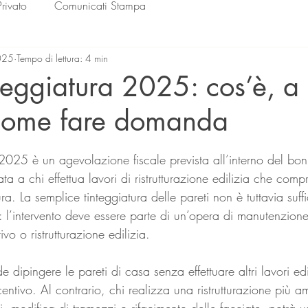
Privato
Comunicati Stampa
025
Tempo di lettura: 4 min
teggiatura 2025: cos’è, a 
 come fare domanda
lle su 5.
 2025 è un agevolazione fiscale prevista all’interno del bon
inata a chi effettua lavori di ristrutturazione edilizia che c
tura. La semplice tinteggiatura delle pareti non è tuttavia suff
: l’intervento deve essere parte di un’opera di manutenzione
vo o ristrutturazione edilizia. 
e dipingere le pareti di casa senza effettuare altri lavori ed
ntivo. Al contrario, chi realizza una ristrutturazione più a
i, modifica di tramezzi o rifacimento delle facciate, potrà us