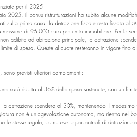
anziate per il 2025
io 2025, il bonus ristrutturazioni ha subito alcune modifich
ttuati sulla prima casa, la detrazione fiscale resta fissata al
to massimo di 96.000 euro per unità immobiliare. Per le se
i non adibite ad abitazione principale, la detrazione scend
limite di spesa. Queste aliquote resteranno in vigore fino 
sono previsti ulteriori cambiamenti:
ione sarà ridotta al 36% delle spese sostenute, con un limit
ri: la detrazione scenderà al 30%, mantenendo il medesimo t
ggiatura non è un’agevolazione autonoma, ma rientra nel bo
egue le stesse regole, comprese le percentuali di detrazione e