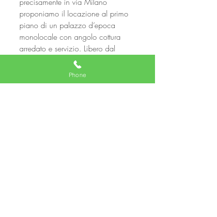
precisamente in via Milano
proponiamo il locazione al primo
piano di un palazzo d’epoca
monolocale con angolo cottura
arredato e servizio. Libero dal
primo luglio. Contratto richiesto
3+2
Phone
Chat
© 2017 Ari Mariq Agente Immobiliare
Iscritto presso la camera di commercio di
Roma
Cel.
3889793370
mail :