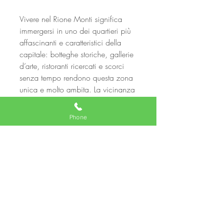
Vivere nel Rione Monti significa
immergersi in uno dei quartieri più
affascinanti e caratteristici della
capitale: botteghe storiche, gallerie
d’arte, ristoranti ricercati e scorci
senza tempo rendono questa zona
unica e molto ambita. La vicinanza
alla metro Cavour garantisce inoltre
collegamenti rapidi con tutta la
Phone
città.
Una soluzione rara, che unisce
eleganza, posizione privilegiata e il
fascino senza tempo del centro
storico romano.
Ari Mariq
Il tuo agente immobiliare di fiducia.