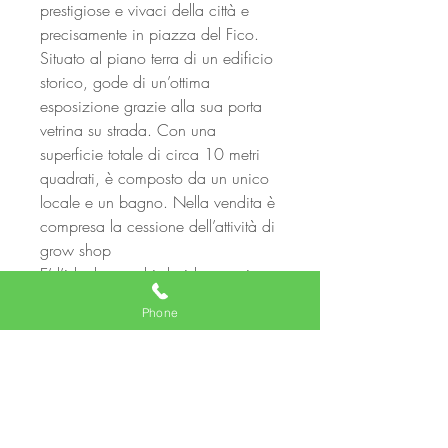
prestigiose e vivaci della città e
precisamente in piazza del Fico.
Situato al piano terra di un edificio
storico, gode di un’ottima
esposizione grazie alla sua porta
vetrina su strada. Con una
superficie totale di circa 10 metri
quadrati, è composto da un unico
locale e un bagno. Nella vendita è
compresa la cessione dell’attività di
grow shop
E’ l’ideale per chi desidera avviare
un’attività commerciale nel cuore di
Phone
Roma, con tutte le comodità e i
vantaggi di una posizione
strategica nel Centro Storico.