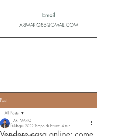
Email
ARIMARIQ85@GMAIL.COM
Post
All Posts
ARI MARIQ
All Posts
11 giu 2022
Tempo di lettura: 4 min
Vendere casa online: come
Agente immobiliare