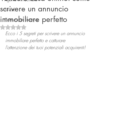
scrivere un annuncio
Privato
immobiliare perfetto
Comunicati Stampa
Valutazione NaN stelle su 5.
Ecco i 5 segreti per scrivere un annuncio 
immobiliare perfetto e catturare 
l’attenzione dei tuoi potenziali acquirenti! 
Connect