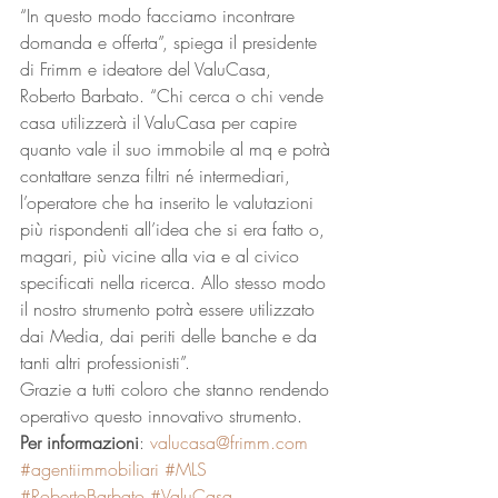
“In questo modo facciamo incontrare 
domanda e offerta”, spiega il presidente 
di Frimm e ideatore del ValuCasa, 
Roberto Barbato. “Chi cerca o chi vende 
casa utilizzerà il ValuCasa per capire 
quanto vale il suo immobile al mq e potrà 
contattare senza filtri né intermediari, 
l’operatore che ha inserito le valutazioni 
più rispondenti all’idea che si era fatto o, 
magari, più vicine alla via e al civico 
specificati nella ricerca. Allo stesso modo 
il nostro strumento potrà essere utilizzato 
dai Media, dai periti delle banche e da 
tanti altri professionisti”.
Grazie a tutti coloro che stanno rendendo 
operativo questo innovativo strumento.
Per informazioni
: 
valucasa@frimm.com
#agentiimmobiliari
#MLS
#RobertoBarbato
#ValuCasa