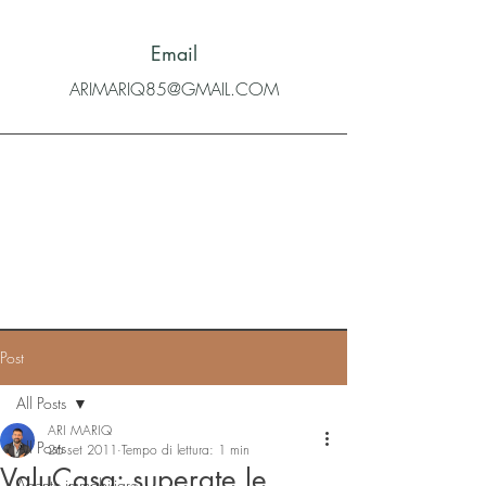
Email
ARIMARIQ85@GMAIL.COM
Post
All Posts
ARI MARIQ
All Posts
26 set 2011
Tempo di lettura: 1 min
ValuCasa: superate le
Agente immobiliare