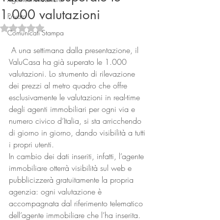
1.000 valutazioni
Privato
Valutazione NaN stelle su 5.
Comunicati Stampa
 A una settimana dalla presentazione, il 
ValuCasa ha già superato le 1.000 
valutazioni. Lo strumento di rilevazione 
dei prezzi al metro quadro che offre 
esclusivamente le valutazioni in real-time 
Connect
degli agenti immobiliari per ogni via e 
numero civico d’Italia, si sta arricchendo 
di giorno in giorno, dando visibilità a tutti 
i propri utenti.
In cambio dei dati inseriti, infatti, l’agente 
immobiliare otterrà visibilità sul web e 
pubblicizzerà gratuitamente la propria 
agenzia: ogni valutazione è 
accompagnata dal riferimento telematico 
dell’agente immobiliare che l’ha inserita.