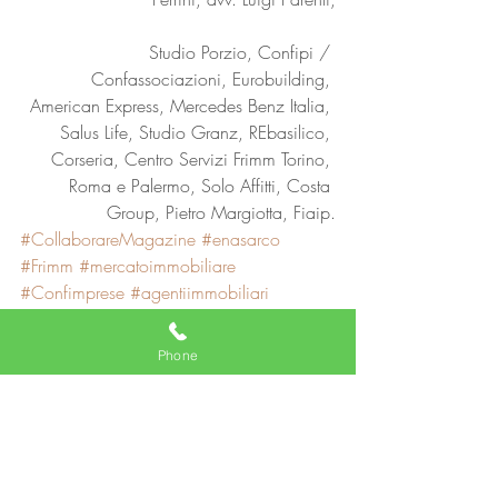
Studio Porzio, Confipi / 
Confassociazioni, Eurobuilding, 
American Express, Mercedes Benz Italia, 
Salus Life, Studio Granz, REbasilico, 
Corseria, Centro Servizi Frimm Torino, 
Roma e Palermo, Solo Affitti, Costa 
Group, Pietro Margiotta, Fiaip.
#CollaborareMagazine
#enasarco
#Frimm
#mercatoimmobiliare
#Confimprese
#agentiimmobiliari
#caseallestero
Agente immobiliare
Phone