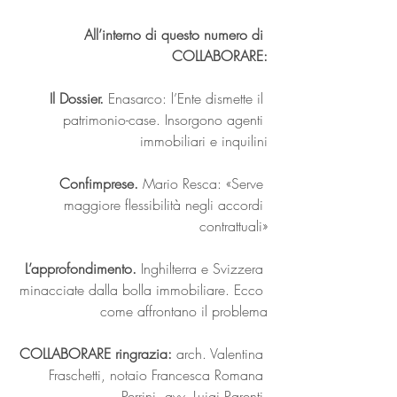
All’interno di questo numero di 
COLLABORARE:
Il Dossier. 
Enasarco: l’Ente dismette il 
patrimonio-case. Insorgono agenti 
immobiliari e inquilini
Confimprese. 
Mario Resca: «Serve 
maggiore flessibilità negli accordi 
contrattuali»
L’approfondimento.
 Inghilterra e Svizzera 
minacciate dalla bolla immobiliare. Ecco 
come affrontano il problema
COLLABORARE ringrazia: 
arch. Valentina 
Fraschetti, notaio Francesca Romana 
Perrini, avv. Luigi Parenti,