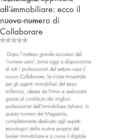
all’immobiliare: ecco il
Privato
nuovo numero di
Comunicati Stampa
Collaborare
Valutazione NaN stelle su 5.
 Dopo l’inatteso grande successo del 
“numero zero”, torna oggi a disposizione 
Connect
di tutti i professionisti del settore casa il 
nuovo Collaborare, la rivista trimestrale 
per gli agenti immobiliari del terzo 
millennio, ideata da Frimm e realizzata 
grazie al contributo dei migliori 
professionisti dell’immobiliare italiano. In 
questo numero del Magazine, 
completamente dedicato agli aspetti 
tecnologici della routine propria del 
broker immobiliare e a come il digitale 