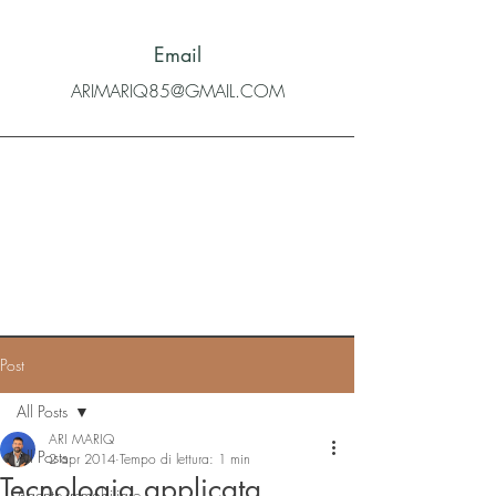
Email
ARIMARIQ85@GMAIL.COM
Post
All Posts
ARI MARIQ
All Posts
2 apr 2014
Tempo di lettura: 1 min
Tecnologia applicata
Agente immobiliare