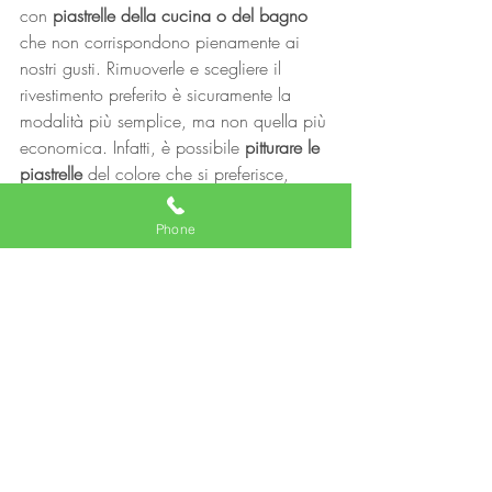
con 
piastrelle della cucina o del bagno
che non corrispondono pienamente ai 
nostri gusti. Rimuoverle e scegliere il 
rivestimento preferito è sicuramente la 
modalità più semplice, ma non quella più 
economica. Infatti, è possibile 
pitturare le 
piastrelle 
del colore che si preferisce, 
dando un tocco originale e personale 
all’ambiente: non occorre altro che 
Phone
dell’aggrappante e dello smalto per 
piastrelle o ceramiche.
Sfruttare il cartongesso
Un materiale largamente sfruttato nel 
mondo del fai da te e delle 
ristrutturazioni 
low budget 
è il 
cartongesso
, il quale 
permette di realizzare a prezzi più 
contenuti pareti, controsoffitti, nicchie per 
librerie e mensole o rivestimenti per 