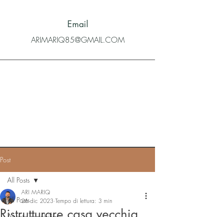
Email
ARIMARIQ85@GMAIL.COM
Post
All Posts
ARI MARIQ
All Posts
26 dic 2023
Tempo di lettura: 3 min
Ristrutturare casa vecchia
Agente immobiliare