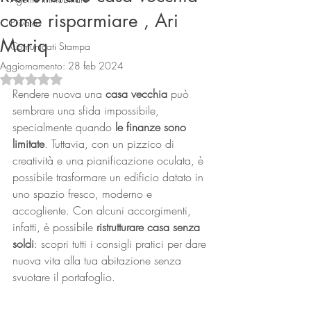
come risparmiare , Ari
Privato
Mariq
Comunicati Stampa
Aggiornamento:
28 feb 2024
Valutazione NaN stelle su 5.
Rendere nuova una 
casa vecchia
 può 
sembrare una sfida impossibile, 
specialmente quando 
le finanze sono 
Connect
limitate
. Tuttavia, con un pizzico di 
creatività e una pianificazione oculata, è 
possibile trasformare un edificio datato in 
uno spazio fresco, moderno e 
accogliente. Con alcuni accorgimenti, 
infatti, è possibile 
ristrutturare casa senza 
soldi
: scopri tutti i consigli pratici per dare 
nuova vita alla tua abitazione senza 
svuotare il portafoglio.