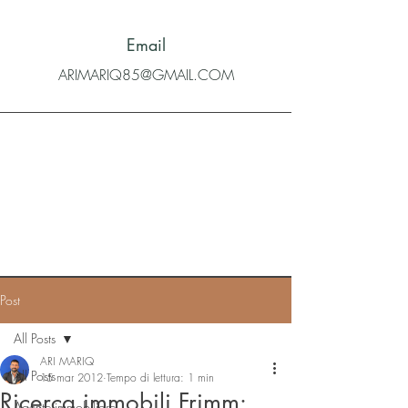
Email
ARIMARIQ85@GMAIL.COM
Post
All Posts
ARI MARIQ
All Posts
15 mar 2012
Tempo di lettura: 1 min
Ricerca immobili Frimm:
Agente immobiliare