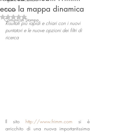
ecco la mappa dinamica
Privato
Valutazione NaN stelle su 5.
Comunicati Stampa
Risultati più rapidi e chiari con i nuovi 
puntatori e le nuove opzioni dei filtri di 
ricerca
Connect
Il sito 
http://www.frimm.com
 si è 
arricchito di una nuova importantissima 