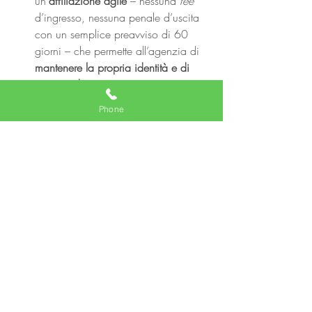
un’
affiliazione agile
 – nessuna 
fee
d’ingresso, nessuna penale d’uscita 
con un semplice preavviso di 60 
giorni – che permette all’agenzia di 
mantenere la propria identità e di 
potenziarla
. 
Scarica il comunicato stampa ufficiale
.
Phone
#agenzieimmobiliari
#Frimm
#REplat
#franchisingimmobiliare
#AgentRE
#VincenzoVivo
#agentiimmobiliari
#MLS
Agente immobiliare
Comunicati Stampa
Post recenti
Mostra tutti