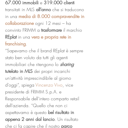
67.000 immobili
 e 
319.000 clienti
transitati in MLS 
all’anno
 che si traducono 
in una 
media di 8.000 compravendite in 
collaborazione
 ogni 12 mesi – ha 
convinto FRIMM a 
trasformare
 il marchio 
REplat
 in una 
vera e propria rete in 
franchising
. 
“Sapevamo che il brand REplat è sempre 
stato ben voluto da tutti gli agenti 
immobiliari che ritengono lo 
sharing
tutelato in MLS
 dei propri incarichi 
un’attività imprescindibile al giorno 
d’oggi”, spiega 
Vincenzo Vivo
, vice 
presidente di FRIMM S.p.A. e 
Responsabile dell’intero comparto retail 
dell’azienda. “Quello che non ci 
aspettavamo è questo 
bel risultato in 
appena 2 anni dal lancio
. Un risultato 
che ci fa capire che il nostro 
parco 