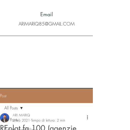
Email
ARIMARIQ85@GMAIL.COM
Post
All Posts
ARI MARIQ
All Posts
2 feb 2021
Tempo di lettura: 2 min
REplat fa 100 (agenzie
Agente immobiliare