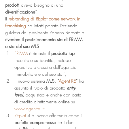
prodotti
 aveva bisogno di una 
diversificazione
”. 
Il 
rebranding di REplat come network in 
franchising
 ha infatti portato l’azienda 
guidata dal presidente Roberto Barbato a 
rivedere il posizionamento sia di FRIMM 
e sia del suo MLS
: 
FRIMM 
è rimasto il 
prodotto top
incentrato su identità, metodo 
operativo e crescita dell’agenzia 
immobiliare e del suo staff;
il nuovo sistema 
MLS, “
Agent RE
“
 ha 
assunto il ruolo di prodotto 
entry 
level
, acquistabile anche con carta 
di credito direttamente online su 
www.agentre.it
;
REplat 
si è invece affermato come il 
perfetto compromesso
 tra i due: 