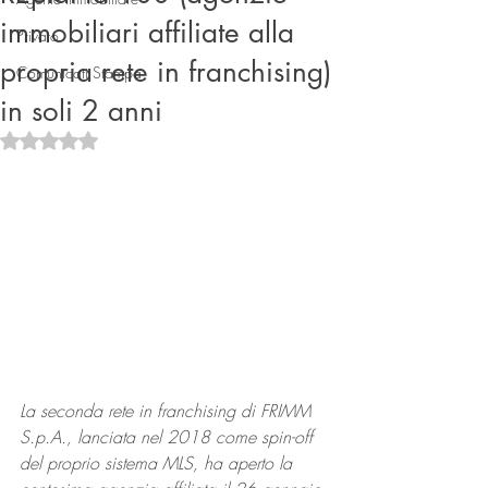
immobiliari affiliate alla
Privato
propria rete in franchising)
Comunicati Stampa
in soli 2 anni
Valutazione NaN stelle su 5.
Connect
La seconda rete in franchising di FRIMM 
S.p.A., lanciata nel 2018 come spin-off 
del proprio sistema MLS, ha aperto la 