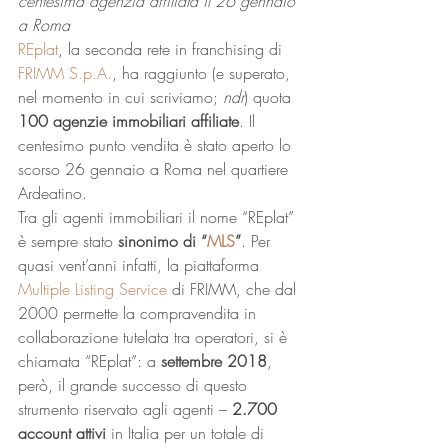
centesima agenzia affiliata il 26 gennaio 
a Roma
REplat
, la seconda rete in franchising di 
FRIMM S.p.A.
, ha raggiunto (e superato, 
nel momento in cui scriviamo; 
ndr
) quota 
100 agenzie immobiliari affiliate
. Il 
centesimo punto vendita è stato aperto lo 
scorso 26 gennaio a Roma nel quartiere 
Ardeatino. 
Tra gli agenti immobiliari il nome “REplat” 
è sempre stato 
sinonimo di “
MLS
”
. Per 
quasi vent’anni infatti, la piattaforma 
Multiple Listing Service
 di FRIMM, che dal 
2000 permette la compravendita in 
collaborazione tutelata tra operatori, si è 
chiamata “REplat”: a 
settembre 2018
, 
però, il grande successo di questo 
strumento riservato agli agenti – 
2.700 
account attivi
 in Italia per un totale di 