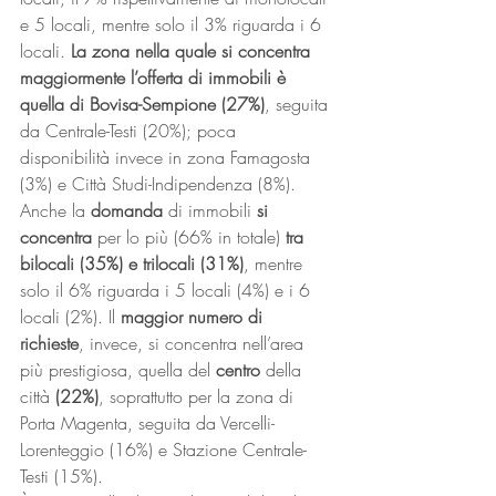
e 5 locali, mentre solo il 3% riguarda i 6 
locali. 
La zona nella quale si concentra 
maggiormente l’offerta di immobili è 
quella di Bovisa-Sempione (27%)
, seguita 
da Centrale-Testi (20%); poca 
disponibilità invece in zona Famagosta 
(3%) e Città Studi-Indipendenza (8%).
Anche la 
domanda
 di immobili 
si 
concentra
 per lo più (66% in totale) 
tra 
bilocali (35%) e trilocali (31%)
, mentre 
solo il 6% riguarda i 5 locali (4%) e i 6 
locali (2%). Il 
maggior numero di 
richieste
, invece, si concentra nell’area 
più prestigiosa, quella del 
centro 
della 
città 
(22%)
, soprattutto per la zona di 
Porta Magenta, seguita da Vercelli-
Lorenteggio (16%) e Stazione Centrale-
Testi (15%).