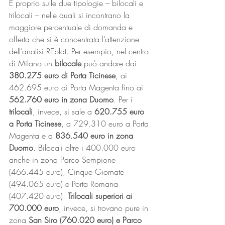
È proprio sulle due tipologie – bilocali e 
trilocali – nelle quali si incontrano la 
maggiore percentuale di domanda e 
offerta che si è concentrata l’attenzione 
dell’analisi REplat. Per esempio, nel centro 
di Milano un 
bilocale
 può andare dai 
380.275 euro di Porta Ticinese
, ai 
462.695 euro di Porta Magenta fino ai 
562.760 euro in zona Duomo
. Per i 
trilocali
, invece, si sale a 
620.755 euro 
a Porta Ticinese
, a 729.310 euro a Porta 
Magenta e a 
836.540 euro in zona 
Duomo
. Bilocali oltre i 400.000 euro 
anche in zona Parco Sempione 
(466.445 euro), Cinque Giornate 
(494.065 euro) e Porta Romana 
(407.420 euro). 
Trilocali superiori ai 
700.000 euro
, invece, si trovano pure in 
zona 
San Siro (760.020 euro) e Parco 