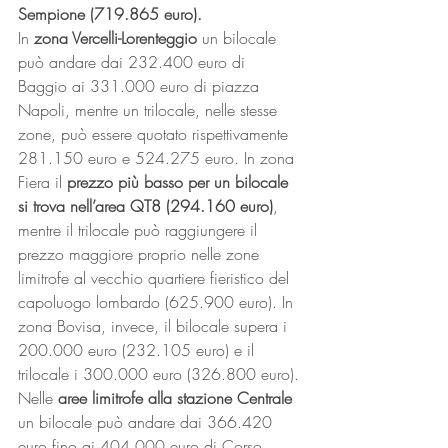
Sempione (719.865 euro).
In 
zona Vercelli-Lorenteggio
 un bilocale 
può andare dai 232.400 euro di 
Baggio ai 331.000 euro di piazza 
Napoli, mentre un trilocale, nelle stesse 
zone, può essere quotato rispettivamente 
281.150 euro e 524.275 euro. In zona 
Fiera il 
prezzo più basso per un bilocale 
si trova nell’area QT8 (294.160 euro)
, 
mentre il trilocale può raggiungere il 
prezzo maggiore proprio nelle zone 
limitrofe al vecchio quartiere fieristico del 
capoluogo lombardo (625.900 euro). In 
zona Bovisa, invece, il bilocale supera i 
200.000 euro (232.105 euro) e il 
trilocale i 300.000 euro (326.800 euro).
Nelle 
aree limitrofe alla stazione Centrale
un bilocale può andare dai 366.420 
euro fino ai 404.000 euro di Corso 