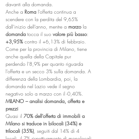
davanti alla domanda.
Anche a 
Roma
 l’offerta continua a 
scendere con la perdita del 9,65% 
dall’inizio dell’anno, mentre a 
marzo
 la 
domanda
 tocca il suo 
valore più basso
: 
+3,95%
 contro il +6,13% di febbraio. 
Come per la provincia di Milano, tiene 
anche quella della Capitale pur 
perdendo l’8,9% per quanto riguarda 
l’offerta e un secco 3% sulla domanda. A 
differenza della Lombardia, poi, la 
domanda nel Lazio vede il segno 
negativo solo a marzo con il -0,40%.
MILANO – analisi domanda, offerta e 
prezzi
Quasi il 
70% dell’offerta di immobili a 
Milano si traduce in bilocali (34%) e 
trilocali (35%)
, seguiti dal 14% di 4 
locali, il 7% rispettivamente di monolocali 