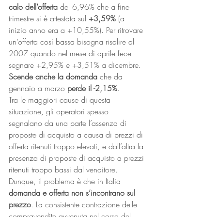
calo dell’offerta
 del 6,96% che a fine 
trimestre si è attestata sul 
+3,59%
 (a 
inizio anno era a +10,55%). Per ritrovare 
un’offerta così bassa bisogna risalire al 
2007 quando nel mese di aprile fece 
segnare +2,95% e +3,51% a dicembre. 
Scende anche la domanda
 che da 
gennaio a marzo 
perde il -2,15%
.
Tra le maggiori cause di questa 
situazione, gli operatori spesso 
segnalano da una parte l’assenza di 
proposte di acquisto a causa di prezzi di 
offerta ritenuti troppo elevati, e dall’altra la 
presenza di proposte di acquisto a prezzi 
ritenuti troppo bassi dal venditore. 
Dunque, il problema è che in Italia 
domanda e offerta non s’incontrano sul 
prezzo
. La consistente contrazione delle 
compravendite avvenuta nel corso del 