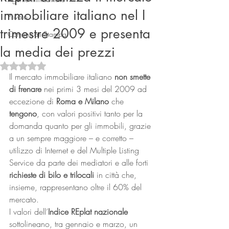
immobiliare italiano nel I
Privato
trimestre 2009 e presenta
Comunicati Stampa
la media dei prezzi
Valutazione NaN stelle su 5.
Il mercato immobiliare italiano
 non smette 
di frenare 
nei primi 3 mesi del 2009 ad 
eccezione di
 Roma e Milano 
che
Connect
tengono
, con valori positivi tanto per la 
domanda quanto per gli immobili, grazie 
a un sempre maggiore – e corretto – 
utilizzo di Internet e del Multiple Listing 
Service da parte dei mediatori e alle forti 
richieste di bilo e trilocali
 in città che, 
insieme, rappresentano oltre il 60% del 
mercato.
I valori dell’
Indice REplat nazionale
sottolineano, tra gennaio e marzo, un 