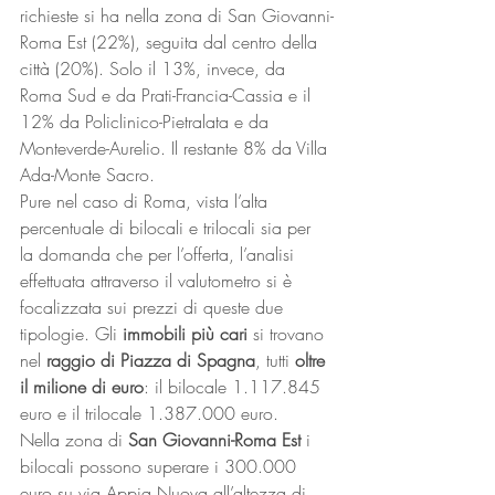
richieste si ha nella zona di San Giovanni-
Roma Est (22%), seguita dal centro della 
città (20%). Solo il 13%, invece, da 
Roma Sud e da Prati-Francia-Cassia e il 
12% da Policlinico-Pietralata e da 
Monteverde-Aurelio. Il restante 8% da Villa 
Ada-Monte Sacro.
Pure nel caso di Roma, vista l’alta 
percentuale di bilocali e trilocali sia per 
la domanda che per l’offerta, l’analisi 
effettuata attraverso il valutometro si è 
focalizzata sui prezzi di queste due 
tipologie. Gli 
immobili più cari
 si trovano 
nel 
raggio di Piazza di Spagna
, tutti 
oltre 
il milione di euro
: il bilocale 1.117.845 
euro e il trilocale 1.387.000 euro.
Nella zona di 
San Giovanni-Roma Est
 i 
bilocali possono superare i 300.000 
euro su via Appia Nuova all’altezza di 