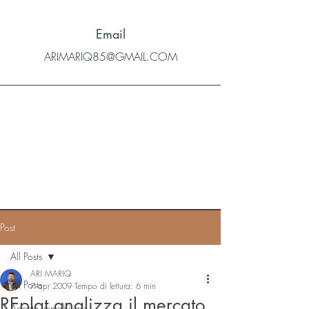
Email
ARIMARIQ85@GMAIL.COM
Post
All Posts
ARI MARIQ
All Posts
7 apr 2009
Tempo di lettura: 6 min
REplat analizza il mercato
Agente immobiliare