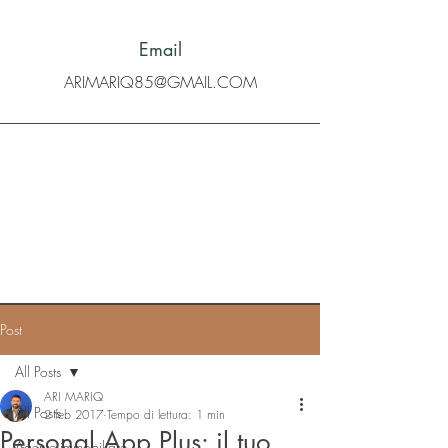
Email
ARIMARIQ85@GMAIL.COM
Post
All Posts
ARI MARIQ
All Posts
2 feb 2017
Tempo di lettura: 1 min
Personal App Plus: il tuo
Agente immobiliare