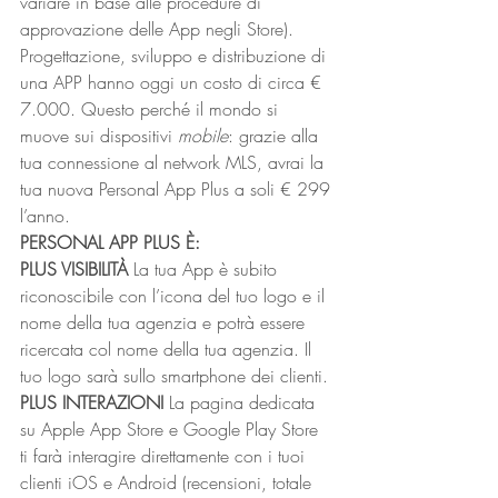
variare in base alle procedure di 
approvazione delle App negli Store).
Progettazione, sviluppo e distribuzione di 
una APP hanno oggi un costo di circa € 
7.000. Questo perché il mondo si 
muove sui dispositivi 
mobile
: grazie alla 
tua connessione al network MLS, avrai la 
tua nuova Personal App Plus a soli € 299 
l’anno.
PERSONAL APP PLUS È:
PLUS VISIBILITÀ 
La tua App è subito 
riconoscibile con l’icona del tuo logo e il 
nome della tua agenzia e potrà essere 
ricercata col nome della tua agenzia. Il 
tuo logo sarà sullo smartphone dei clienti.
PLUS INTERAZIONI 
La pagina dedicata 
su Apple App Store e Google Play Store 
ti farà interagire direttamente con i tuoi 
clienti iOS e Android (recensioni, totale 