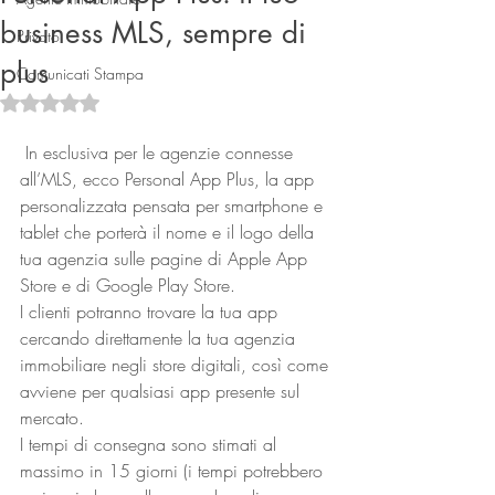
business MLS, sempre di
Privato
plus
Comunicati Stampa
Valutazione NaN stelle su 5.
 In esclusiva per le agenzie connesse 
all’MLS, ecco Personal App Plus, la app 
personalizzata pensata per smartphone e 
Connect
tablet che porterà il nome e il logo della 
tua agenzia sulle pagine di Apple App 
Store e di Google Play Store.
I clienti potranno trovare la tua app 
cercando direttamente la tua agenzia 
immobiliare negli store digitali, così come 
avviene per qualsiasi app presente sul 
mercato.
I tempi di consegna sono stimati al 
massimo in 15 giorni (i tempi potrebbero 