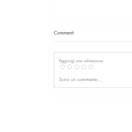
Commenti
Aggiungi una valutazione
La professione dell’agente
Scrivi un commento...
immobiliare: formazione,
retribuzione e prospettive per
il futuro