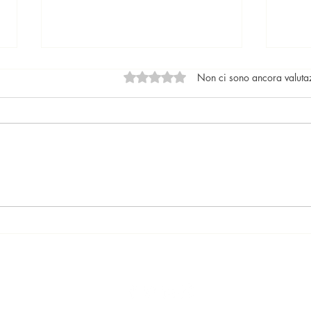
Valutazione 0 stelle su 5.
Non ci sono ancora valuta
Locazioni: le tendenze del
Il nu
mercato
lega