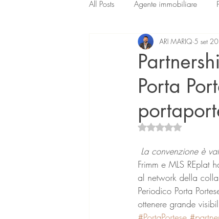
All Posts
Agente immobiliare
ARI MARIQ
5 set 2
Partnersh
Porta Por
portaport
Valutazione NaN ste
La convenzione è val
Frimm e MLS REplat han
al network della colla
Periodico Porta Portes
ottenere grande visibi
#PortaPortese
#partne