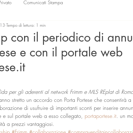
Privato
Comunicati Stampa
013
Tempo di lettura: 1 min
ip con il periodico di annu
tese e con il portale web
ese.it
lle su 5.
ida per gli aderenti al network Frimm e MLS REplat di Rom
no stretto un accordo con Porta Portese che consentirà a tu
borazione di usufruire di importanti sconti per inserire annun
e e sul portale web a esso collegato, 
portaportese.it
. un mo
lità a prezzi vantaggiosi.
rship
#Frimm
#collaborazione
#compravenditaincollaboraz