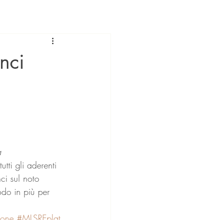
nci
a
tti gli aderenti 
ci sul noto 
do in più per 
ione
#MLSREplat