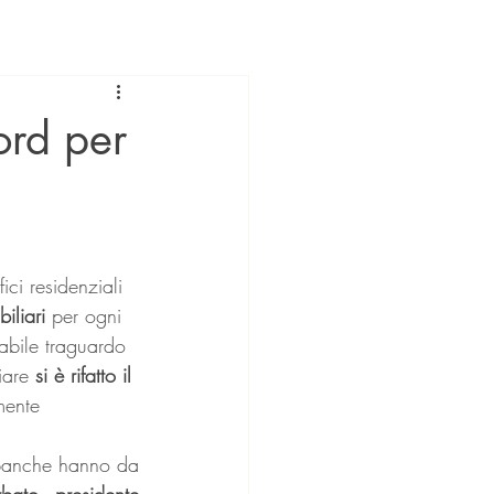
ord per
ici residenziali 
iliari 
per ogni 
iabile traguardo 
iare 
si è rifatto il 
mente 
i banche hanno da 
bato, presidente 