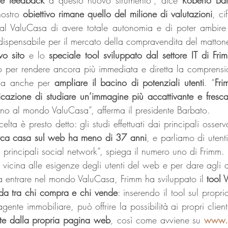
nostro 
obiettivo rimane quello del milione di valutazioni
, ci
 al ValuCasa di avere totale autonomia e di poter ambire 
ndispensabile per il mercato della compravendita del matton
vo sito 
e lo 
speciale tool sviluppato dal settore IT di Fri
o per rendere ancora più immediata e diretta la comprensi
ma anche per 
ampliare il bacino di potenziali utenti
. “
Fri
cazione di studiare un’immagine più accattivante e fresc
orno al mondo ValuCasa”, afferma il presidente Barbato.
elta è presto detto: gli studi effettuati dai principali osserv
rca casa sul web ha meno di 37 anni
, e parliamo di utent
i principali social network”, spiega il numero uno di Frimm.
 vicina alle esigenze degli utenti del web e per dare agli a
 a entrare nel mondo ValuCasa, Frimm ha sviluppato il 
tool 
da tra chi compra e chi vende
: inserendo il tool sul proprio
gente immobiliare, può offrire la possibilità ai propri client
nte dalla propria pagina web
, così come avviene su 
www.