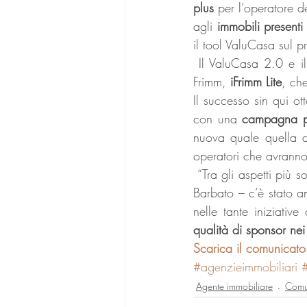
plus
 per l’operatore de
agli 
immobili presenti
il tool ValuCasa sul pr
 Il ValuCasa 2.0 e il
Frimm, 
iFrimm Lite
, ch
Il successo sin qui o
con una 
campagna pub
nuova quale quella d
operatori che avranno 
 “Tra gli aspetti più 
Barbato – c’è stato an
nelle tante iniziativ
qualità di sponsor ne
Scarica il comunicato
#agenzieimmobiliari
Agente immobiliare
Comu