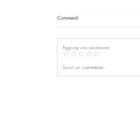
Commenti
Aggiungi una valutazione
La professione dell’agente
Scrivi un commento...
immobiliare: formazione,
retribuzione e prospettive per
il futuro
© 2