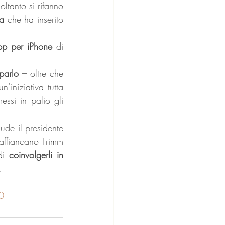
oltanto si rifanno 
ia
 che ha inserito 
pp per iPhone
 di 
pparlo – 
oltre che 
’iniziativa tutta 
ssi in palio gli 
de il presidente 
affiancano Frimm 
di 
coinvolgerli in 
.
0