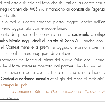
l real estate risiede nel fatto che risultati della ricerca non s
 negli archivi del MLS 
ma 
rimandano ai contatti dell’agenz
oprio sito.
 suo tool di ricerca saranno presto integrati anche nell’
a
e verrà aggiornata con le nuove funzioni.
ttenuto dal progetto ha convinto Frimm a 
sostenerlo
 e 
svilu
blicitaria negli stadi di calcio di Serie A 
– anche con un
el
 Contest mensile a premi
: si aggiudicheranno i premi me
inserito il numero maggiore di valutazioni.
sorprendenti dal lancio di Frimm del nuovo ValuCasa – conclu
che il 
forte interesse mostrato dai partner
 che di consueto 
e che l’azienda porta avanti. È da qui che è nata l’idea 
i Contest a cadenza mensile 
attivi già dal mese di febbraio”
 stampa in .pdf
#Frimm
#ComunicatoStampa
#Comunicazione
#ValuCasa2
nicati Stampa