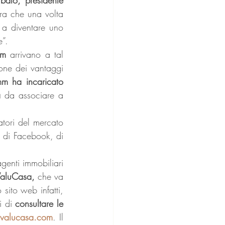
fra che una volta 
a diventare uno 
e”.
mm 
arrivano a tal 
one dei vantaggi 
mm ha incaricato 
a 
da associare a 
atori del mercato 
i di Facebook, di 
genti immobiliari 
ValuCasa, 
che va 
 sito web infatti, 
i di 
consultare le 
valucasa.com
. Il 