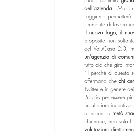
dell’azienda
. “Ma il 
raggiunta permetterà
strumento di lavoro i
Il nuovo logo, il nuo
proposito non soltant
del ValuCasa 2.0, 
un’agenzia di comuni
tutto ciò che gira int
“Il perché di questa sc
affermano che 
chi ce
Twitter e in genere de
Proprio per essere più
un ulteriore incentivo
a inserirsi a 
metà stra
chiunque, non solo l’a
valutazioni direttame