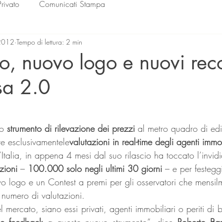
Privato
Comunicati Stampa
2012
Tempo di lettura: 2 min
o, nuovo logo e nuovi rec
sa 2.0
lle su 5.
co 
strumento di rilevazione dei prezzi 
al metro quadro di edif
re esclusivamentele
valutazioni in real-time degli agenti immob
Italia, in appena 4 mesi dal suo rilascio ha toccato l’invid
zioni
 – 
100.000 solo negli ultimi 30 giorni
 – e per festegg
vo logo e un Contest a premi per gli osservatori che mensil
 numero di valutazioni.
del mercato, siano essi privati, agenti immobiliari o periti d
e feedback
 a questo nuovo strumento”, dice 
Roberto Bar