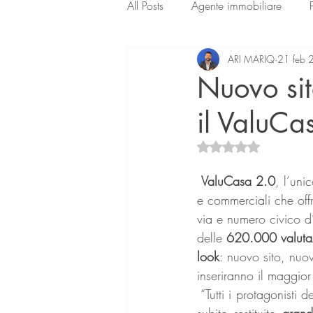
All Posts
Agente immobiliare
ARI MARIQ
21 feb 
Nuovo sit
il ValuCa
Valutazione NaN ste
ValuCasa 2.0
, l’uni
e commerciali che off
via e numero civico d’
delle 
620.000 valuta
look
: nuovo sito, nuo
inseriranno il maggior
 “Tutti i protagonisti 
subito restituito 
grand