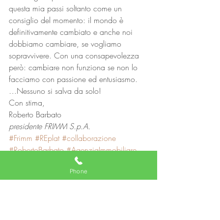
questa mia passi soltanto come un 
consiglio del momento: il mondo è 
definitivamente cambiato e anche noi 
dobbiamo cambiare, se vogliamo 
sopravvivere. Con una consapevolezza 
però: cambiare non funziona se non lo 
facciamo con passione ed entusiasmo. 
…Nessuno si salva da solo! 
Con stima, 
Roberto Barbato
presidente FRIMM S.p.A.
#Frimm
#REplat
#collaborazione
#RobertoBarbato
#AgenziaImmobiliare
#agentiimmobiliari
#covid19
#MLS
Phone
Agente immobiliare