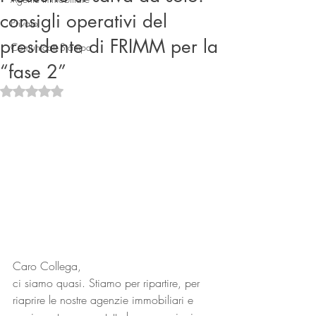
consigli operativi del
Privato
presidente di FRIMM per la
Comunicati Stampa
“fase 2”
Valutazione NaN stelle su 5.
Connect
Caro Collega, 
ci siamo quasi. Stiamo per ripartire, per 
riaprire le nostre agenzie immobiliari e 