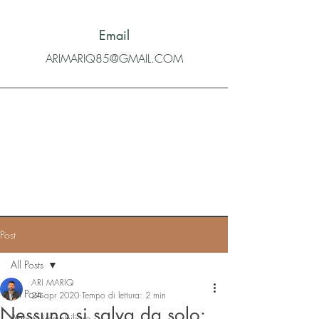
Email
ARIMARIQ85@GMAIL.COM
Post
All Posts
ARI MARIQ
All Posts
24 apr 2020
Tempo di lettura: 2 min
Nessuno si salva da solo:
Agente immobiliare