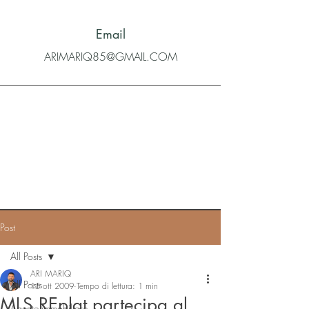
Email
ARIMARIQ85@GMAIL.COM
Post
All Posts
ARI MARIQ
All Posts
15 ott 2009
Tempo di lettura: 1 min
MLS REplat partecipa al
Agente immobiliare