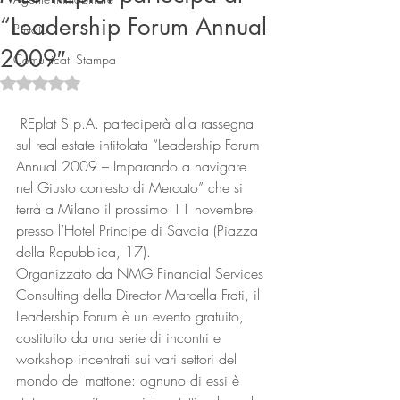
“Leadership Forum Annual
Privato
2009″
Comunicati Stampa
Valutazione NaN stelle su 5.
 REplat S.p.A. parteciperà alla rassegna 
sul real estate intitolata “Leadership Forum 
Annual 2009 – Imparando a navigare 
Connect
nel Giusto contesto di Mercato” che si 
terrà a Milano il prossimo 11 novembre 
presso l’Hotel Principe di Savoia (Piazza 
della Repubblica, 17).
Organizzato da NMG Financial Services 
Consulting della Director Marcella Frati, il 
Leadership Forum è un evento gratuito, 
costituito da una serie di incontri e 
workshop incentrati sui vari settori del 
mondo del mattone: ognuno di essi è 