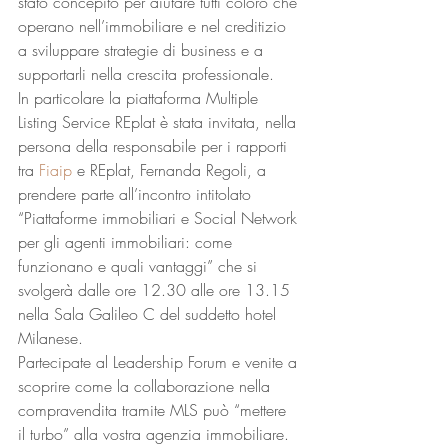
stato concepito per aiutare tutti coloro che 
operano nell’immobiliare e nel creditizio 
a sviluppare strategie di business e a 
supportarli nella crescita professionale.
In particolare la piattaforma Multiple 
Listing Service REplat è stata invitata, nella 
persona della responsabile per i rapporti 
tra 
Fiaip
 e REplat, Fernanda Regoli, a 
prendere parte all’incontro intitolato 
“Piattaforme immobiliari e Social Network 
per gli agenti immobiliari: come 
funzionano e quali vantaggi” che si 
svolgerà dalle ore 12.30 alle ore 13.15 
nella Sala Galileo C del suddetto hotel 
Milanese.
Partecipate al Leadership Forum e venite a 
scoprire come la collaborazione nella 
compravendita tramite MLS può “mettere 
il turbo” alla vostra agenzia immobiliare.