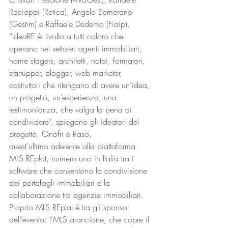
Racioppi (Retica), Angelo Semerano 
(Gestim) e Raffaele Dedemo (Fiaip).
“IdeaRE è rivolto a tutti coloro che 
operano nel settore: agenti immobiliari, 
home stagers, architetti, notai, formatori, 
startupper, blogger, web marketer, 
costruttori che ritengano di avere un’idea, 
un progetto, un’esperienza, una 
testimonianza, che valga la pena di 
condividere”, spiegano gli ideatori del 
progetto, Onofri e Raso, 
quest’ultimo aderente alla piattaforma 
MLS REplat, numero uno in Italia tra i 
software che consentono la condivisione 
dei portafogli immobiliari e la 
collaborazione tra agenzie immobiliari. 
Proprio MLS REplat è tra gli sponsor 
dell’evento: l’MLS arancione, che copre il 