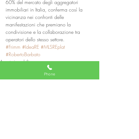
60% del mercato degli aggregatori 
immobiliari in Italia, conferma così la 
vicinanza nei confronti delle 
manifestazioni che premiano la 
condivisione e la collaborazione tra 
operatori dello stesso settore.
#Frimm
#IdeaRE
#MLSREplat
#RobertoBarbato
Agente immobiliare
Phone
Post recenti
Mostra tutti