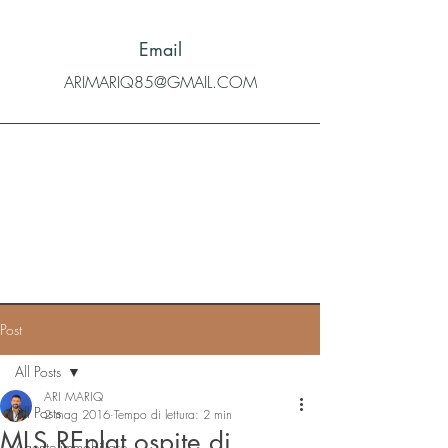
Email
ARIMARIQ85@GMAIL.COM
Post
All Posts
ARI MARIQ
All Posts
2 mag 2016
Tempo di lettura: 2 min
MLS REplat ospite di
Agente immobiliare