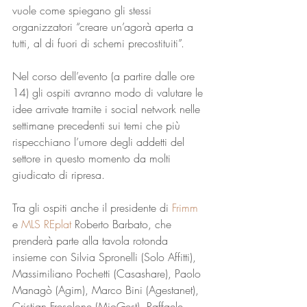
vuole come spiegano gli stessi 
organizzatori “creare un’agorà aperta a 
tutti, al di fuori di schemi precostituiti”.
Nel corso dell’evento (a partire dalle ore 
14) gli ospiti avranno modo di valutare le 
idee arrivate tramite i social network nelle 
settimane precedenti sui temi che più 
rispecchiano l’umore degli addetti del 
settore in questo momento da molti 
giudicato di ripresa.
Tra gli ospiti anche il presidente di 
Frimm
e 
MLS REplat
 Roberto Barbato, che 
prenderà parte alla tavola rotonda 
insieme con Silvia Spronelli (Solo Affitti), 
Massimiliano Pochetti (Casashare), Paolo 
Managò (Agim), Marco Bini (Agestanet), 
Cristian Fresolone (MioGest), Raffaele 