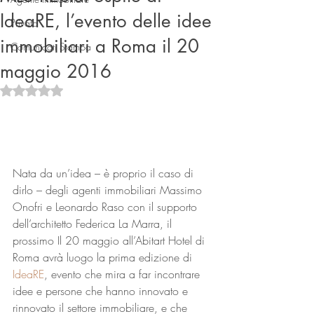
IdeaRE, l’evento delle idee
Privato
immobiliari a Roma il 20
Comunicati Stampa
maggio 2016
Valutazione NaN stelle su 5.
Connect
Nata da un’idea – è proprio il caso di 
dirlo – degli agenti immobiliari Massimo 
Onofri e Leonardo Raso con il supporto 
dell’architetto Federica La Marra, il 
prossimo Il 20 maggio all’Abitart Hotel di 
Roma avrà luogo la prima edizione di 
IdeaRE
, evento che mira a far incontrare 
idee e persone che hanno innovato e 
rinnovato il settore immobiliare, e che 