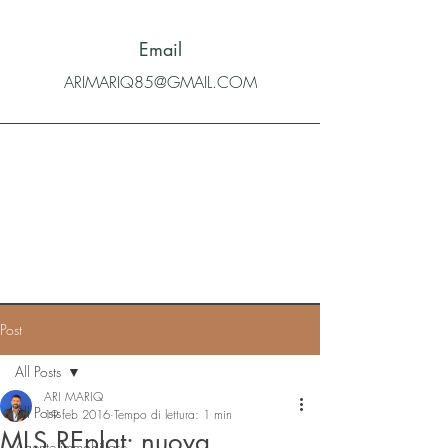
Email
ARIMARIQ85@GMAIL.COM
Post
All Posts
ARI MARIQ
All Posts
19 feb 2016
Tempo di lettura: 1 min
MLS REplat: nuova
Agente immobiliare