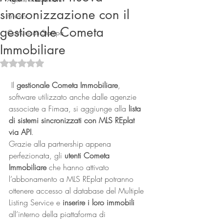
sincronizzazione con il
Privato
gestionale Cometa
Comunicati Stampa
Immobiliare
Valutazione NaN stelle su 5.
 Il 
gestionale Cometa Immobiliare
, 
software utilizzato anche dalle agenzie 
Connect
associate a Fimaa, si aggiunge alla 
lista 
di sistemi sincronizzati con MLS REplat 
via API
.
Grazie alla partnership appena 
perfezionata, gli 
utenti Cometa 
Immobiliare
 che hanno attivato 
l’abbonamento a MLS REplat potranno 
ottenere accesso al database del Multiple 
Listing Service e 
inserire i loro immobili
all’interno della piattaforma di 