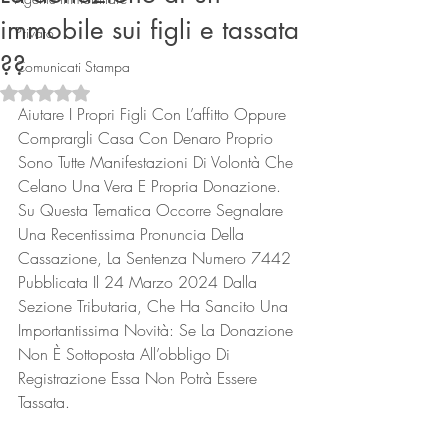
immobile sui figli e tassata
Privato
??
Comunicati Stampa
Valutazione NaN stelle su 5.
Aiutare I Propri Figli Con L’affitto Oppure 
Comprargli Casa Con Denaro Proprio 
Sono Tutte Manifestazioni Di Volontà Che 
Celano Una Vera E Propria Donazione. 
Connect
Su Questa Tematica Occorre Segnalare 
Una Recentissima Pronuncia Della 
Cassazione, La Sentenza Numero 7442 
Pubblicata Il 24 Marzo 2024 Dalla 
Sezione Tributaria, Che Ha Sancito Una 
Importantissima Novità: Se La Donazione 
Non È Sottoposta All’obbligo Di 
Registrazione Essa Non Potrà Essere 
Tassata.