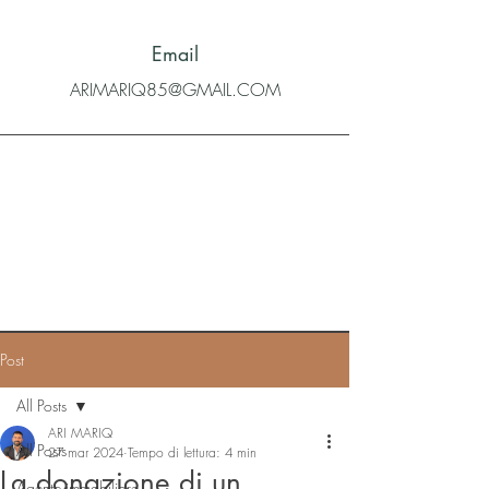
Email
ARIMARIQ85@GMAIL.COM
Post
All Posts
ARI MARIQ
All Posts
27 mar 2024
Tempo di lettura: 4 min
La donazione di un
Agente immobiliare