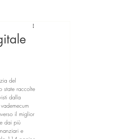
itale
 state raccolte 
isti dalla 
Nel vademecum 
verso il miglior 
e dai più 
inanziari e 
a da 114 pagine, 