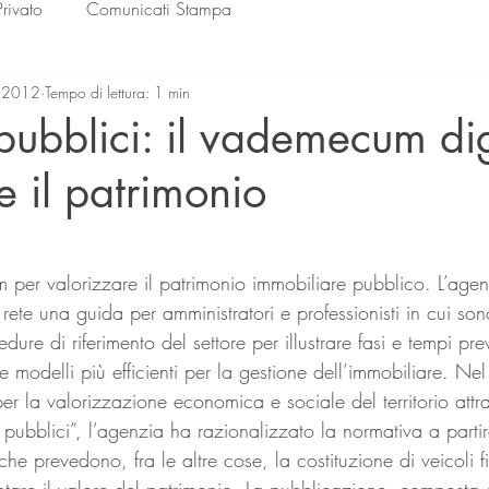
Privato
Comunicati Stampa
 2012
Tempo di lettura: 1 min
pubblici: il vademecum dig
e il patrimonio
lle su 5.
te una guida per amministratori e professionisti in cui sono
edure di riferimento del settore per illustrare fasi e tempi prev
e modelli più efficienti per la gestione dell’immobiliare. 
per la valorizzazione economica e sociale del territorio attra
i pubblici”, l’agenzia ha razionalizzato la normativa a partir
che prevedono, fra le altre cose, la costituzione di veicoli f
entare il valore del patrimonio. La pubblicazione, compost