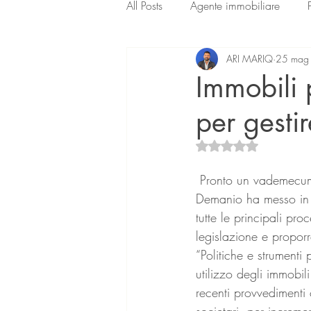
All Posts
Agente immobiliare
ARI MARIQ
25 mag
Immobili 
per gestir
Valutazione NaN ste
 Pronto un vademecum per valorizzare il patrimonio immobiliare pubblico. L’agenzia del 
Demanio ha messo in re
tutte le principali proc
legislazione e proporr
“Politiche e strumenti 
utilizzo degli immobil
recenti provvedimenti 
societari, per increm