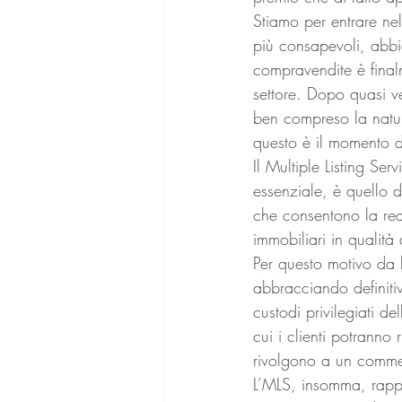
Stiamo per entrare nel
più consapevoli, abbia
compravendite è finalm
settore. Dopo quasi ve
ben compreso la natur
questo è il momento di
Il Multiple Listing Se
essenziale, è quello di
che consentono la rea
immobiliari in qualità 
Per questo motivo da 
abbracciando definiti
custodi privilegiati de
cui i clienti potrann
rivolgono a un commer
L’MLS, insomma, rappre