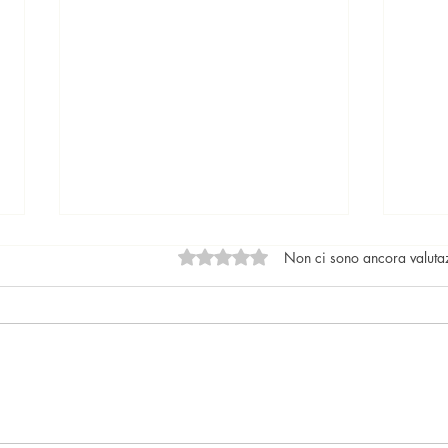
Valutazione 0 stelle su 5.
Non ci sono ancora valuta
Locazioni: le tendenze del
Il nu
mercato
lega