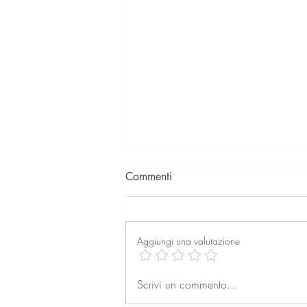
Commenti
Aggiungi una valutazione
La professione dell’agente
Scrivi un commento...
immobiliare: formazione,