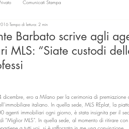
Privato
Comunicati Stampa
2016
Tempo di lettura: 2 min
ente Barbato scrive agli ag
ri MLS: “Siate custodi del
fessi
lle su 5.
 4 dicembre, ero a Milano per la cerimonia di premiazione d
ll’immobiliare italiano. In quella sede, MLS REplat, la piat
0 agenti immobiliari ogni giorno, è stata insignita per il 
 di “Miglior MLS”. In quella sede, al momento di ritirare con
partiene a tutti voi, si è rafforzata in me una convinzione.