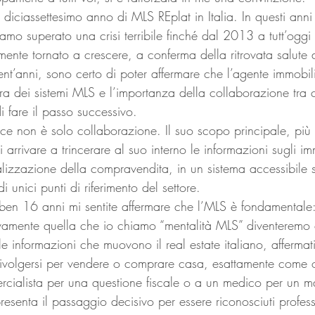
 diciassettesimo anno di MLS REplat in Italia. In questi anni
mo superato una crisi terribile finché dal 2013 a tutt’oggi 
ente tornato a crescere, a conferma della ritrovata salute 
nt’anni, sono certo di poter affermare che l’agente immobili
a dei sistemi MLS e l’importanza della collaborazione tra c
 fare il passo successivo.
rvice non è solo collaborazione. Il suo scopo principale, più
 arrivare a trincerare al suo interno le informazioni sugli im
lizzazione della compravendita, in un sistema accessibile s
di unici punti di riferimento del settore.
ben 16 anni mi sentite affermare che l’MLS è fondamentale
vamente quella che io chiamo “mentalità MLS” diventeremo 
lle informazioni che muovono il real estate italiano, affermati
o rivolgersi per vendere o comprare casa, esattamente come o
cialista per una questione fiscale o a un medico per un mal
senta il passaggio decisivo per essere riconosciuti profess