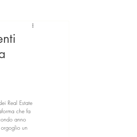
enti
la
ei Real Estate 
taforma che fa 
secondo anno 
 orgoglio un 