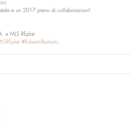
oci.
tale e un 2017 pieno di collaborazioni!
A. e MLS REplat
LSREplat
#RobertoBarbato