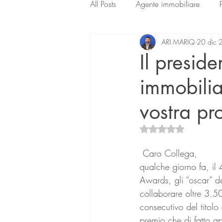
All Posts
Agente immobiliare
ARI MARIQ
20 dic 
Il presid
immobilia
vostra pro
Valutazione NaN ste
 Caro Collega,
qualche giorno fa, il
Awards, gli “oscar” de
collaborare oltre 3.50
consecutivo del titolo
premio che di fatto ap