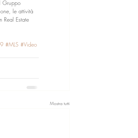
il Gruppo 
ne, le attività 
m Real Estate 
19
#MLS
#Video
Mostra tutti