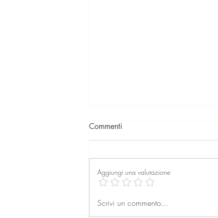
Commenti
Aggiungi una valutazione
La professione dell’agente
Scrivi un commento...
immobiliare: formazione,