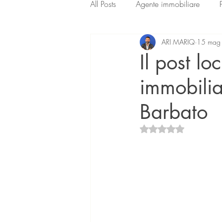
All Posts
Agente immobiliare
ARI MARIQ
15 mag
Il post l
immobilia
Barbato
Valutazione NaN ste