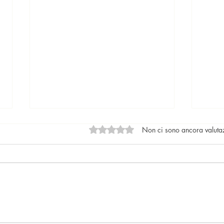
Valutazione 0 stelle su 5.
Non ci sono ancora valuta
Locazioni: le tendenze del
Il nu
mercato
lega