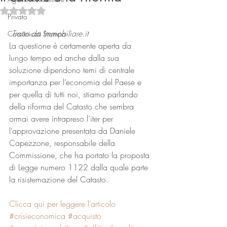
Valutazione NaN stelle su 5.
Privato
Tratto da Immobiliare.it
Comunicati Stampa
La questione è certamente aperta da 
lungo tempo ed anche dalla sua 
soluzione dipendono temi di centrale 
importanza per l’economia del Paese e 
per quella di tutti noi, stiamo parlando 
Connect
della riforma del Catasto che sembra 
ormai avere intrapreso l’iter per 
l’approvazione presentata da Daniele 
Capezzone, responsabile della 
Commissione, che ha portato la proposta 
di Legge numero 1122 dalla quale parte 
la risistemazione del Catasto.
Clicca qui per leggere l’articolo
#crisieconomica
#acquisto