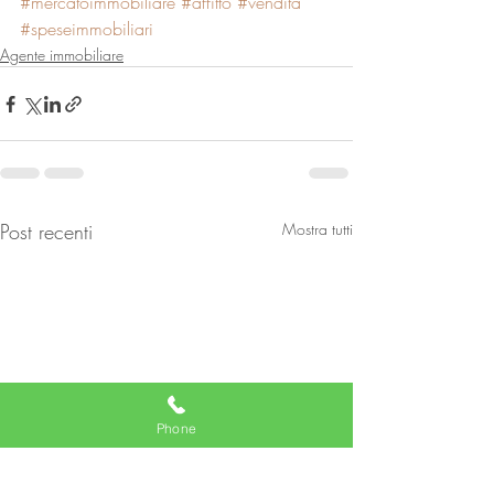
#mercatoimmobiliare
#affitto
#vendita
#speseimmobiliari
Agente immobiliare
Post recenti
Mostra tutti
Phone