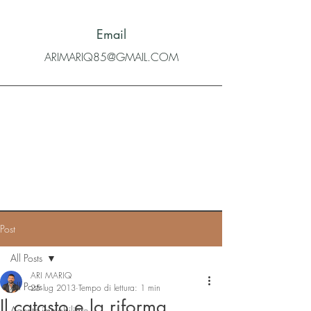
Email
ARIMARIQ85@GMAIL.COM
Post
All Posts
ARI MARIQ
All Posts
25 lug 2013
Tempo di lettura: 1 min
Il catasto e la riforma
Agente immobiliare