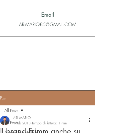
Email
ARIMARIQ85@GMAIL.COM
Post
All Posts
ARI MARIQ
All Posts
1 feb 2013
Tempo di lettura: 1 min
Il brand Frimm anche su
Agente immobiliare