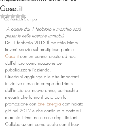
Casa.it
Privato
Valutazione NaN stelle su 5.
Comunicati Stampa
A partire dal 1 febbraio il marchio sarà 
presente nelle ricerche immobili
Dal 1 febbraio 2013 il marchio Frimm 
troverà spazio sul prestigioso portale 
Casa.it
 con un banner creato ad hoc 
Connect
dall’ufficio comunicazione per 
pubblicizzare l’azienda.
Questa si aggiunge alle altre importanti 
iniziative messe in campo da Frimm 
dall’inizio del nuovo anno, partnership 
rilevanti che fanno il paio con la 
promozione con 
Enel Energia
 cominciata 
già nel 2012 e che continua a portare il 
marchio Frimm nelle case degli italiani.
Collaborazioni come quelle con il free-