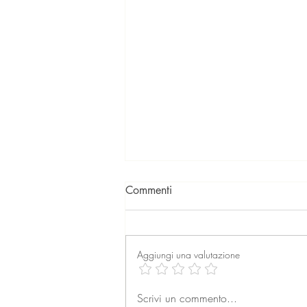
Commenti
Aggiungi una valutazione
La professione dell’agente
Scrivi un commento...