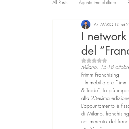
All Posts
Agente immobiliare
ARI MARIQ
16 set 
I network
del “Fran
Valutazione NaN ste
Milano, 15-18 ottob
Frimm Franchising
  Immobiliare e Frimm mediazione Mutui&Prestiti parteciperanno ancora una volta al “Franchising 
& Trade”, la più impo
alla 25esima edizion
L’appuntamento è fissa
di Milano. franchising
nel mercato del franc
attività d’impresa.