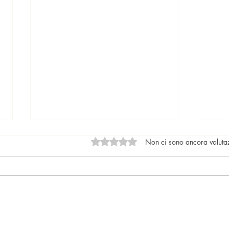
Valutazione 0 stelle su 5.
Non ci sono ancora valuta
Locazioni: le tendenze del
Il nu