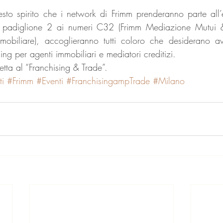
to spirito che i network di Frimm prenderanno parte all’e
el padiglione 2 ai numeri C32 (Frimm Mediazione Mutui & 
mobiliare), accoglieranno tutti coloro che desiderano av
ising per agenti immobiliari e mediatori creditizi.
tta al “Franchising & Trade”.
ti
#Frimm
#Eventi
#FranchisingampTrade
#Milano