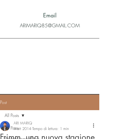
Email
ARIMARIQ85@GMAIL.COM
Post
All Posts
ARI MARIQ
All Posts
9 ott 2014
Tempo di lettura: 1 min
Frimm, una nuova stagione
Agente immobiliare