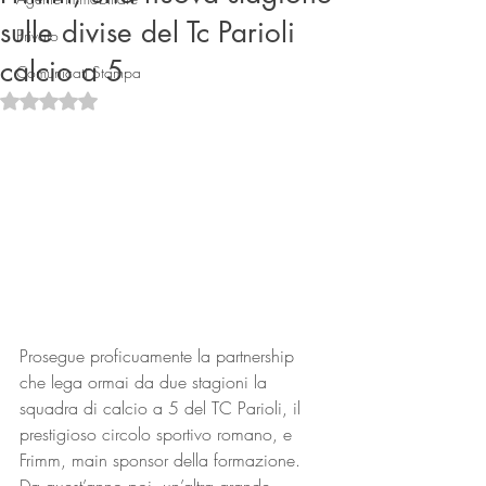
sulle divise del Tc Parioli
Privato
calcio a 5
Comunicati Stampa
Valutazione NaN stelle su 5.
Connect
Prosegue proficuamente la partnership 
che lega ormai da due stagioni la 
squadra di calcio a 5 del TC Parioli, il 
prestigioso circolo sportivo romano, e 
Frimm, main sponsor della formazione. 