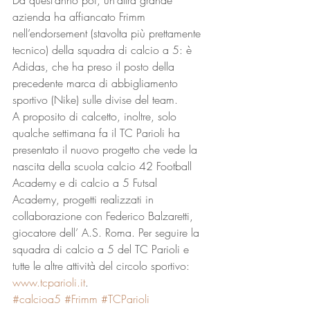
Da quest’anno poi, un’altra grande 
azienda ha affiancato Frimm 
nell’endorsement (stavolta più prettamente 
tecnico) della squadra di calcio a 5: è 
Adidas, che ha preso il posto della 
precedente marca di abbigliamento 
sportivo (Nike) sulle divise del team.
A proposito di calcetto, inoltre, solo 
qualche settimana fa il TC Parioli ha 
presentato il nuovo progetto che vede la 
nascita della scuola calcio 42 Football 
Academy e di calcio a 5 Futsal 
Academy, progetti realizzati in 
collaborazione con Federico Balzaretti, 
giocatore dell’ A.S. Roma. Per seguire la 
squadra di calcio a 5 del TC Parioli e 
tutte le altre attività del circolo sportivo: 
www.tcparioli.it
.
#calcioa5
#Frimm
#TCParioli