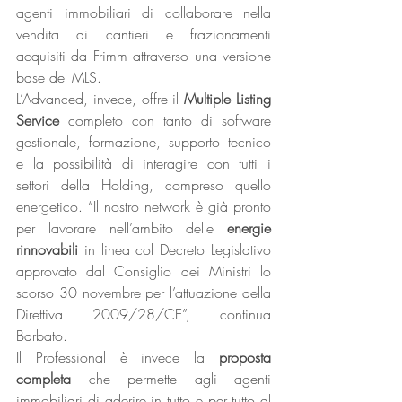
agenti immobiliari di collaborare nella 
vendita di cantieri e frazionamenti 
acquisiti da Frimm attraverso una versione 
base del MLS.
L’Advanced, invece, offre il 
Multiple Listing 
Service
 completo con tanto di software 
gestionale, formazione, supporto tecnico 
e la possibilità di interagire con tutti i 
settori della Holding, compreso quello 
energetico. “Il nostro network è già pronto 
per lavorare nell’ambito delle 
energie 
rinnovabili
 in linea col Decreto Legislativo 
approvato dal Consiglio dei Ministri lo 
scorso 30 novembre per l’attuazione della 
Direttiva 2009/28/CE”, continua 
Barbato.
Il Professional è invece la 
proposta 
completa
 che permette agli agenti 
immobiliari di aderire in tutto e per tutto al 