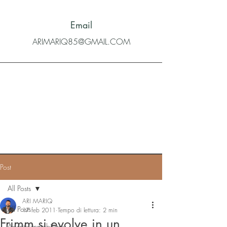
Email
ARIMARIQ85@GMAIL.COM
Post
All Posts
ARI MARIQ
All Posts
17 feb 2011
Tempo di lettura: 2 min
Frimm si evolve in un
Agente immobiliare