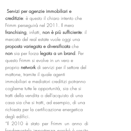
Servizi per agenzie immobiliari e 
creditizie
: è questo il chiaro intento che 
Frimm perseguirà nel 2011. Il mero 
franchising
, infatti, 
non è più sufficiente
: il 
mercato del real estate vuole oggi una 
proposta variegata e diversificata
 che 
non
 sia per forza 
legata a un brand
. Per 
questo Frimm si evolve in un vero e 
proprio 
network
 di servizi per il settore del 
mattone, tramite il quale agenti 
immobiliari e mediatori creditizi potranno 
coglierne tutte le opportunità, sia che si 
tratti della vendita o dell’acquisto di una 
casa sia che si tratti, ad esempio, di una 
richiesta per la certificazione energetica 
degli edifici.
“Il 2010 è stato per Frimm un anno di 
fondamentale importanza perché è servito 