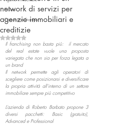
network di servizi per
Privato
agenzie immobiliari e
Comunicati Stampa
creditizie
Valutazione NaN stelle su 5.
Il franchising non basta più:  il mercato 
del real estate vuole una proposta 
variegata che non sia per forza legata a 
Connect
un brand
Il network permette agli operatori di 
scegliere come posizionarsi e diversificare 
la propria attività all’interno di un settore 
immobiliare sempre più competitivo
L’azienda di Roberto Barbato propone 3 
diversi pacchetti: Basic (gratuito), 
Advanced e Professional