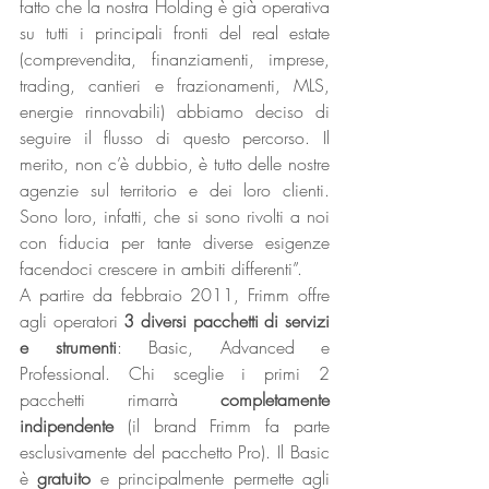
fatto che la nostra Holding è già operativa 
su tutti i principali fronti del real estate 
(comprevendita, finanziamenti, imprese, 
trading, cantieri e frazionamenti, MLS, 
energie rinnovabili) abbiamo deciso di 
seguire il flusso di questo percorso. Il 
merito, non c’è dubbio, è tutto delle nostre 
agenzie sul territorio e dei loro clienti. 
Sono loro, infatti, che si sono rivolti a noi 
con fiducia per tante diverse esigenze 
facendoci crescere in ambiti differenti”.
A partire da febbraio 2011, Frimm offre 
agli operatori 
3 diversi pacchetti di servizi 
e strumenti
: Basic, Advanced e 
Professional. Chi sceglie i primi 2 
pacchetti rimarrà 
completamente 
indipendente
 (il brand Frimm fa parte 
esclusivamente del pacchetto Pro). Il Basic 
è 
gratuito
 e principalmente permette agli 