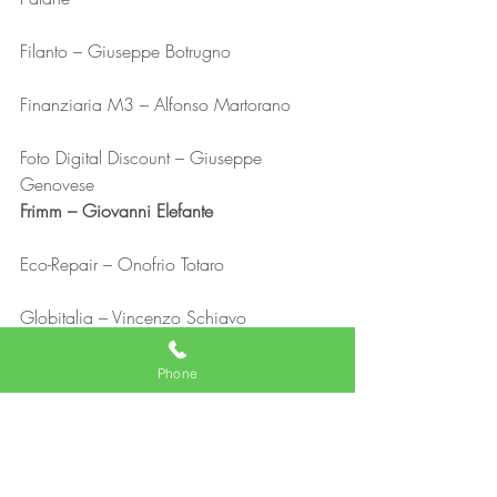
Filanto – Giuseppe Botrugno
Finanziaria M3 – Alfonso Martorano
Foto Digital Discount – Giuseppe 
Genovese
Frimm – Giovanni Elefante
Eco-Repair – Onofrio Totaro
Globitalia – Vincenzo Schiavo
Sasch – Piero Cassuto
Phone
Spigghy – Igino Cecchetti
ore 12.30 – Conclusioni