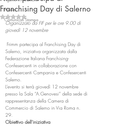
Franchising Day di Salerno
Privato
Valutazione NaN stelle su 5.
Comunicati Stampa
Organizzato da FIF per le ore 9.00 di 
giovedì 12 novembre
 Frimm partecipa al Franchising Day di 
Salerno, iniziativa organizzata dalla 
Federazione Italiana Franchising-
Connect
Confesercenti in collaborazione con 
Confesercenti Campania e Confesercenti 
Salerno.
L’evento si terrà giovedì 12 novembre 
presso la Sala “A.Genovesi” della sede di 
rappresentanza della Camera di 
Commercio di Salerno in Via Roma n. 
29.
Obiettivo dell’iniziativa