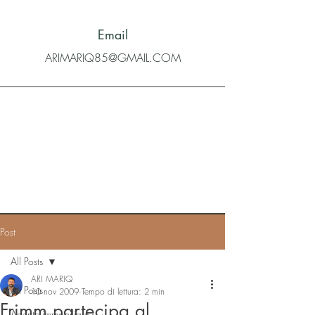
Email
ARIMARIQ85@GMAIL.COM
Post
All Posts
ARI MARIQ
All Posts
10 nov 2009
Tempo di lettura: 2 min
Frimm partecipa al
Agente immobiliare