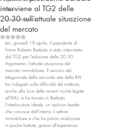
interviene al TG2 delle
Privato
20.30 sull’attuale situazione
Comunicati Stampa
del mercato
Valutazione NaN stelle su 5.
Ieri, giovedì 19 aprile, il presidente di 
Frimm Roberto Barbato è stato intervistato 
dal TG2 per l’edizione delle 20.30. 
Connect
Argomento: l’attuale situazione del 
mercato immobiliare. Il servizio del 
telegiornale della seconda rete della RAI 
ha indagato sulle difficoltà del mattone, 
anche alla luce delle recenti novità legate 
all’IMU, e ha trovato in Barbato 
l’interlocutore ideale, un opinion leader 
che conosce dall’interno il settore 
immobiliare e che ha potuto analizzare 
in poche battute, grazie all’esperienza 