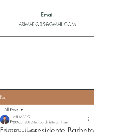
Email
ARIMARIQ85@GMAIL.COM
Post
All Posts
ARI MARIQ
All Posts
20 apr 2012
Tempo di lettura: 1 min
Frimm: il presidente Barbato
Agente immobiliare