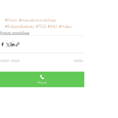
#Frimm
#mercatoimmobiliare
#RobertoBarbato
#TG2
#IMU
#Video
Agente immobiliare
Post recenti
Mostra tutti
Phone