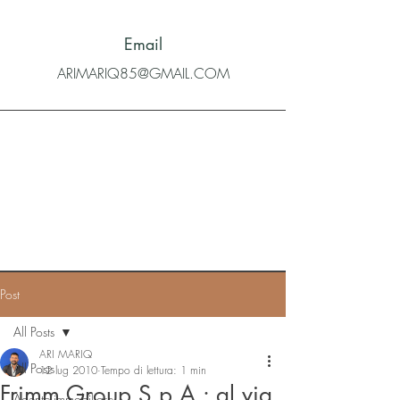
Email
ARIMARIQ85@GMAIL.COM
Post
All Posts
ARI MARIQ
All Posts
12 lug 2010
Tempo di lettura: 1 min
Frimm Group S.p.A.: al via
Agente immobiliare