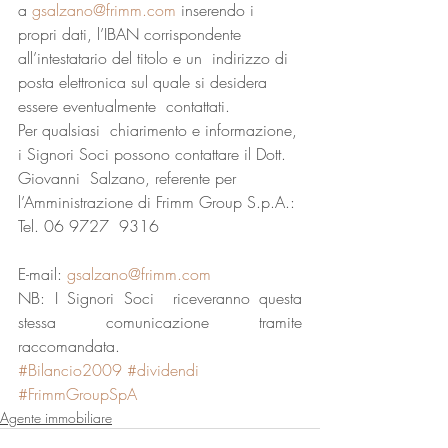
a 
gsalzano@frimm.com
 inserendo i 
propri dati, l’IBAN corrispondente 
all’intestatario del titolo e un  indirizzo di 
posta elettronica sul quale si desidera 
essere eventualmente  contattati.
Per qualsiasi  chiarimento e informazione, 
i Signori Soci possono contattare il Dott. 
Giovanni  Salzano, referente per 
l’Amministrazione di Frimm Group S.p.A.:
Tel. 06 9727  9316
E-mail: 
gsalzano@frimm.com
NB: I Signori Soci  riceveranno questa 
stessa comunicazione tramite 
raccomandata.
#Bilancio2009
#dividendi
#FrimmGroupSpA
Agente immobiliare