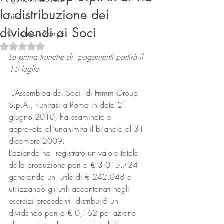
la distribuzione dei
Privato
dividendi ai Soci
Comunicati Stampa
Valutazione NaN stelle su 5.
La prima tranche di  pagamenti partirà il 
15 luglio
 L’Assemblea dei Soci  di Frimm Group 
Connect
S.p.A., riunitasi a Roma in data 21 
giugno 2010, ha esaminato e  
approvato all’unanimità il bilancio al 31 
dicembre 2009.
L’azienda ha  registrato un valore totale 
della produzione pari a € 3.015.724 
generando un  utile di € 242.048 e 
utilizzando gli utili accantonati negli 
esercizi precedenti  distribuirà un 
dividendo pari a € 0,162 per azione 