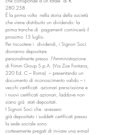
che corrisponde a un totale  di € 
280.258.
È la prima volta  nella storia della società 
che viene distribuito un dividendo: la 
prima tranche di  pagamenti comincerà il 
prossimo 15 luglio.
Per riscuotere i  dividendi, i Signori Soci 
dovranno depositare 
personalmente presso  l’Amministrazione 
di Frimm Group S.p.A. (Via Zoe Fontana, 
220 Ed. C – Roma)  – presentando un 
documento di riconoscimento valido – i 
vecchi certificati  azionari pre-scissione e 
i nuovi certificati azionari, laddove non 
siano già  stati depositati.
I Signori Soci che  avessero 
già depositato i suddetti certificati presso 
la sede sociale sono  
cortesemente pregati di inviare una e-mail 