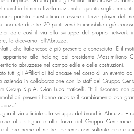
del marchio Frimm a livello nazionale, quanto sugli strumenti e
nno portato quest’ultimo a essere il terzo player del merc
u una rete di oltre 20 punti vendita immobiliari già conosci
oter dare così il via allo sviluppo del proprio network i
lare, lo dicevamo, all’Abruzzo.
nfatti, che Italiancase è più presente e conosciuta. E il moti
 appartiene alla holding del presidente Massimiliano C
 territorio abruzzese nel campo edile e delle costruzioni.
o tutti gli Affiliati di Italiancase nel corso di un evento a
a azienda in collaborazione con lo staff del Gruppo Cento
imm Group S.p.A. Gian Luca Fraticelli. “E il riscontro non p
immobiliari presenti hanno accolto il cambiamento con gran
endenza”.
gna il via ufficiale allo sviluppo del brand in Abruzzo – co
 grazie al sostegno e alla forza del Gruppo Centorame 
are il loro nome al nostro, potremo non soltanto creare una 