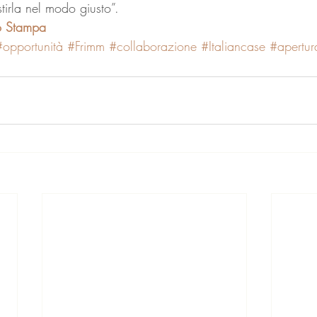
irla nel modo giusto”.
o Stampa
#opportunità
#Frimm
#collaborazione
#Italiancase
#apertur