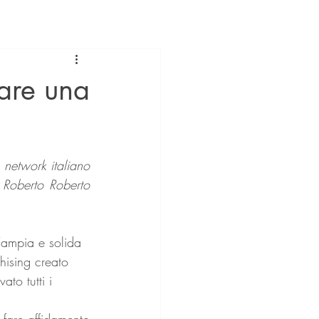
eare una
network italiano 
a Roberto Roberto 
hising creato 
to tutti i 
 fare affidamento 