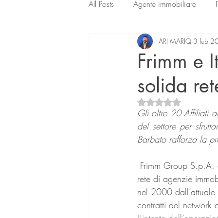
All Posts
Agente immobiliare
ARI MARIQ
3 feb 2
Frimm e I
solida re
Valutazione NaN ste
Gli oltre 20 Affiliati
del settore per sfrutta
Barbato rafforza la pr
 Frimm Group S.p.A. e Italiancase S.r.l. hanno trovato l’intesa per dare vita a un’ampia e solida 
rete di agenzie immobi
nel 2000 dall’attuale 
contratti del network
L’intento dell’operazi