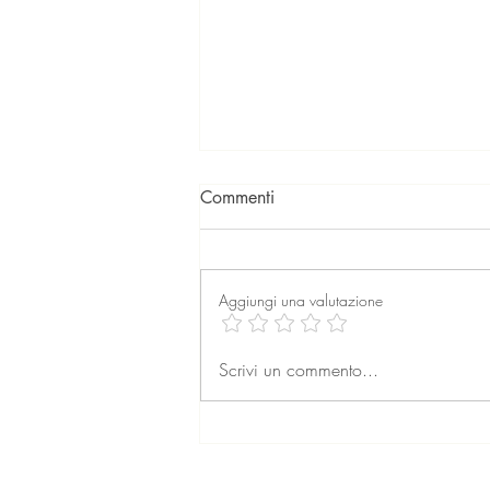
Commenti
Aggiungi una valutazione
La professione dell’agente
Scrivi un commento...
immobiliare: formazione,
retribuzione e prospettive per
il futuro