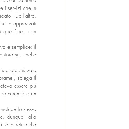
 i servizi che in 
ato. Dall’altra, 
uti e apprezzati 
n quest’area con 
vo è semplice: il 
entorame, molto 
d hoc organizzato 
rame”, spiega il 
oteva essere più 
de serenità e un 
nclude lo stesso 
e, dunque, alla 
folta rete nella 