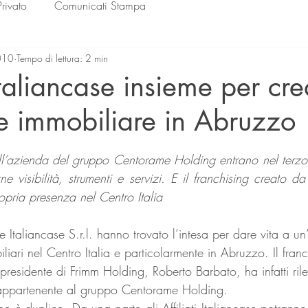
Privato
Comunicati Stampa
010
Tempo di lettura: 2 min
taliancase insieme per cr
te immobiliare in Abruzzo
lle su 5.
 all’azienda del gruppo Centorame Holding entrano nel terzo 
rne visibilità, strumenti e servizi. E il franchising creato d
opria presenza nel Centro Italia
liari nel Centro Italia e particolarmente in Abruzzo. Il franc
presidente di Frimm Holding, Roberto Barbato, ha infatti rileva
 appartenente al gruppo Centorame Holding.
one è duplice. Da una parte gli Affiliati Italiancase potranno