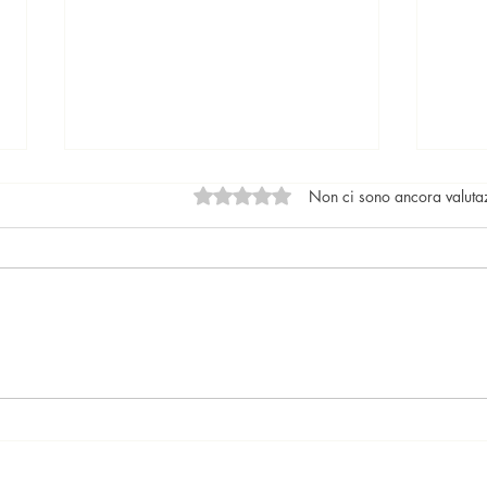
Valutazione 0 stelle su 5.
Non ci sono ancora valuta
Locazioni: le tendenze del
Il nu
mercato
lega