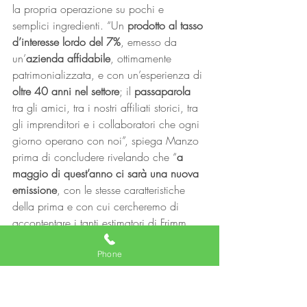
la propria operazione su pochi e 
semplici ingredienti. “Un 
prodotto al tasso 
d’interesse lordo del 7%
, emesso da 
un’
azienda affidabile
, ottimamente 
patrimonializzata, e con un’esperienza di 
oltre 40 anni nel settore
; il 
passaparola
tra gli amici, tra i nostri affiliati storici, tra 
gli imprenditori e i collaboratori che ogni 
giorno operano con noi”, spiega Manzo 
prima di concludere rivelando che “
a 
maggio di quest’anno ci sarà una nuova 
emissione
, con le stesse caratteristiche 
della prima e con cui cercheremo di 
accontentare i tanti estimatori di Frimm 
che non sono riusciti a sottoscrivere 
questa prima emissione e che ringrazio 
Phone
per gli attestati di fiducia che 
quotidianamente ci riconoscono”. 
Scarica il comunicato stampa