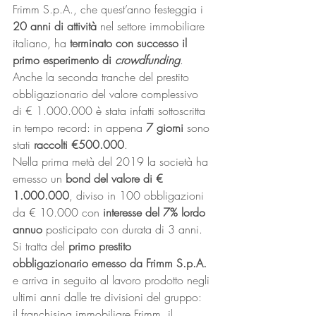
Frimm S.p.A., che quest’anno festeggia i 
20 anni di attività 
nel settore immobiliare 
italiano, ha 
terminato con successo il 
primo esperimento di 
crowdfunding
. 
Anche la seconda tranche del prestito 
obbligazionario del valore complessivo 
di € 1.000.000 è stata infatti sottoscritta 
in tempo record: in appena 
7 giorni
 sono 
stati 
raccolti €500.000
. 
Nella prima metà del 2019 la società ha 
emesso un 
bond del valore di € 
1.000.000
, diviso in 100 obbligazioni 
da € 10.000 con 
interesse del 7% lordo 
annuo
 posticipato con durata di 3 anni. 
Si tratta del 
primo prestito 
obbligazionario emesso da Frimm S.p.A.
e arriva in seguito al lavoro prodotto negli 
ultimi anni dalle tre divisioni del gruppo: 
il franchising immobiliare Frimm, il 