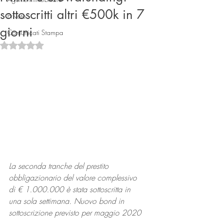
sottoscritti altri €500k in 7
Privato
giorni
Comunicati Stampa
Valutazione NaN stelle su 5.
Connect
La seconda tranche del prestito 
obbligazionario del valore complessivo 
di € 1.000.000 è stata sottoscritta in 
una sola settimana. Nuovo bond in 
sottoscrizione previsto per maggio 2020