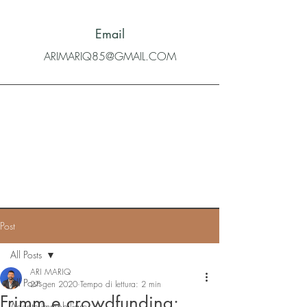
Email
ARIMARIQ85@GMAIL.COM
Post
All Posts
ARI MARIQ
All Posts
27 gen 2020
Tempo di lettura: 2 min
Frimm e crowdfunding:
Agente immobiliare