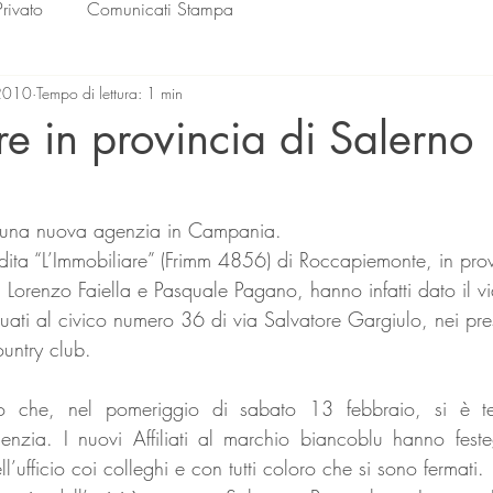
Privato
Comunicati Stampa
2010
Tempo di lettura: 1 min
e in provincia di Salerno
lle su 5.
o una nuova agenzia in Campania. 
endita “L’Immobiliare” (Frimm 4856) di Roccapiemonte, in pro
 Lorenzo Faiella e Pasquale Pagano, hanno infatti dato il via
 situati al civico numero 36 di via Salvatore Gargiulo, nei pr
ountry club.
zo che, nel pomeriggio di sabato 13 febbraio, si è te
enzia. I nuovi Affiliati al marchio biancoblu hanno festeg
ell’ufficio coi colleghi e con tutti coloro che si sono fermati.