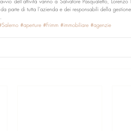
l’avvio dell’attività vanno a Salvatore Pasqualetto, Lorenzo 
 da parte di tutta l’azienda e dei responsabili della gestione
.
#Salerno
#aperture
#Frimm
#immobiliare
#agenzie