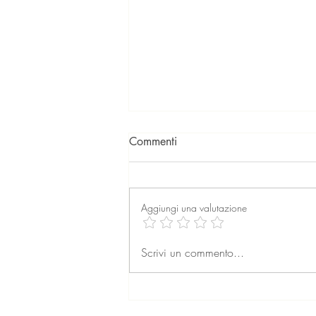
Commenti
Aggiungi una valutazione
La professione dell’agente
Scrivi un commento...
immobiliare: formazione,
retribuzione e prospettive per
il futuro