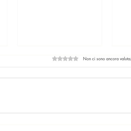
Valutazione 0 stelle su 5.
Non ci sono ancora valuta
Locazioni: le tendenze del
Il nu
mercato
lega