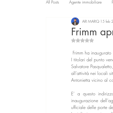
All Posts
Agente immobiliare
ARI MARIQ
15 feb 
Frimm apr
Valutazione NaN ste
 Frimm ha inaugurat
I titolari del punto v
Salvatore Pasqualetto,
all’attività nei locali
Antonietta vicino al c
E’ a questo indiriz
inaugurazione dell’ag
ufficiale delle porte d