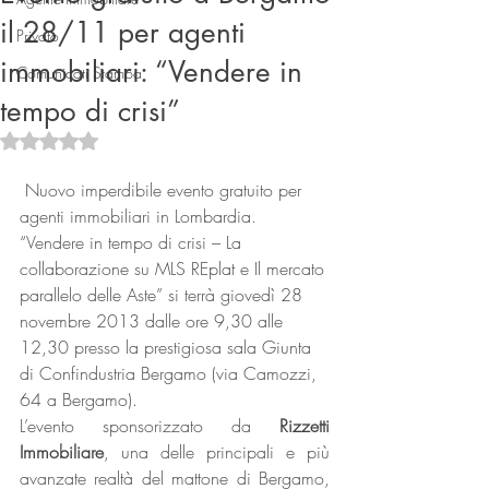
il 28/11 per agenti
Privato
immobiliari: “Vendere in
Comunicati Stampa
tempo di crisi”
Valutazione NaN stelle su 5.
 Nuovo imperdibile evento gratuito per 
agenti immobiliari in Lombardia. 
Connect
“Vendere in tempo di crisi – La 
collaborazione su MLS REplat e Il mercato 
parallelo delle Aste” si terrà giovedì 28 
novembre 2013 dalle ore 9,30 alle 
12,30 presso la prestigiosa sala Giunta 
di Confindustria Bergamo (via Camozzi, 
64 a Bergamo).
L’evento sponsorizzato da 
Rizzetti 
Immobiliare
, una delle principali e più 
avanzate realtà del mattone di Bergamo, 