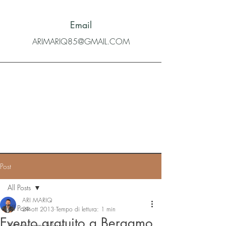
Email
ARIMARIQ85@GMAIL.COM
Post
All Posts
ARI MARIQ
All Posts
29 ott 2013
Tempo di lettura: 1 min
Evento gratuito a Bergamo
Agente immobiliare