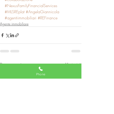
#NexusFamilyFinancialServices
#MLSREplat
#AngelaGiannicola
#agentiimmobiliari
#REFinance
Agente immobiliare
Post recenti
Mostra tutti
Phone