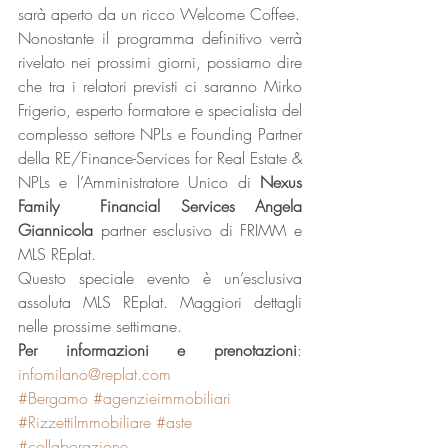
sarà aperto da un ricco Welcome Coffee.
Nonostante il programma definitivo verrà 
rivelato nei prossimi giorni, possiamo dire 
che tra i relatori previsti ci saranno Mirko 
Frigerio, esperto formatore e specialista del 
complesso settore NPLs e Founding Partner 
della RE/Finance-Services for Real Estate & 
NPLs e l’Amministratore Unico di 
Nexus 
Family  Financial Services Angela 
Giannicola
 partner esclusivo di FRIMM e 
MLS REplat.
Questo speciale evento è un’esclusiva 
assoluta MLS REplat. Maggiori dettagli 
nelle prossime settimane.
Per informazioni e prenotazioni
: 
infomilano@replat.com
#Bergamo
#agenzieimmobiliari
#RizzettiImmobiliare
#aste
#collaborazione