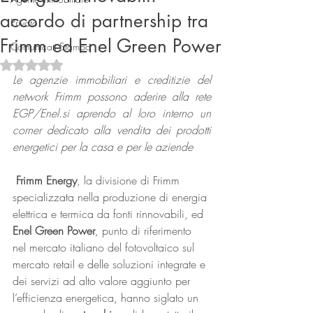
accordo di partnership tra
Privato
Frimm ed Enel Green Power
Comunicati Stampa
Valutazione NaN stelle su 5.
Le agenzie immobiliari e creditizie del 
network Frimm possono aderire alla rete 
EGP/Enel.si aprendo al loro interno un 
corner dedicato alla vendita dei prodotti 
Connect
energetici per la casa e per le aziende 
Frimm Energy
, la divisione di Frimm 
specializzata nella produzione di energia 
elettrica e termica da fonti rinnovabili, ed 
Enel Green Power
, punto di riferimento 
nel mercato italiano del fotovoltaico sul 
mercato retail e delle soluzioni integrate e 
dei servizi ad alto valore aggiunto per 
l’efficienza energetica, hanno siglato un 