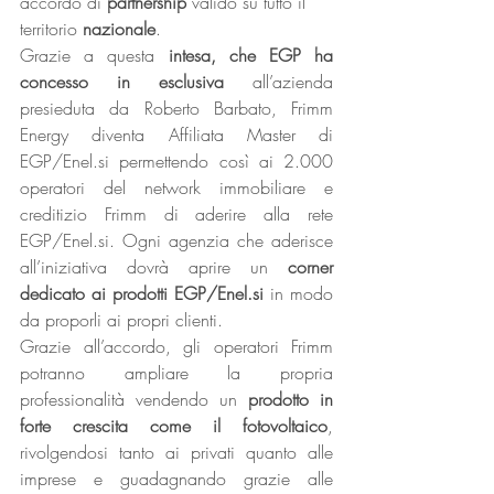
accordo di 
partnership
 valido su tutto il 
territorio 
nazionale
.
Grazie a questa 
intesa, che EGP ha 
concesso in esclusiva
 all’azienda 
presieduta da Roberto Barbato, Frimm 
Energy diventa Affiliata Master di 
EGP/Enel.si permettendo così ai 2.000 
operatori del network immobiliare e 
creditizio Frimm di aderire alla rete 
EGP/Enel.si. Ogni agenzia che aderisce 
all’iniziativa dovrà aprire un 
corner 
dedicato ai prodotti EGP/Enel.si
 in modo 
da proporli ai propri clienti.
Grazie all’accordo, gli operatori Frimm 
potranno ampliare la propria 
professionalità vendendo un 
prodotto in 
forte crescita come il fotovoltaico
, 
rivolgendosi tanto ai privati quanto alle 
imprese e guadagnando grazie alle 