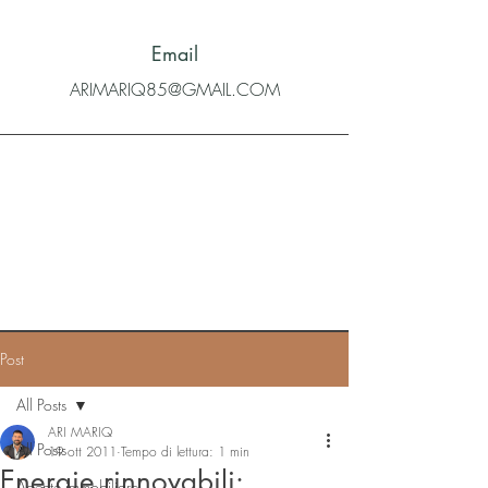
Email
ARIMARIQ85@GMAIL.COM
Post
All Posts
ARI MARIQ
All Posts
19 ott 2011
Tempo di lettura: 1 min
Energie rinnovabili:
Agente immobiliare