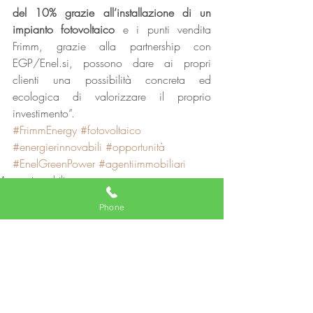
del 10% grazie all’installazione di un 
impianto fotovoltaico
 e i punti vendita 
Frimm, grazie alla partnership con 
EGP/Enel.si, possono dare ai propri 
clienti una possibilità concreta ed 
ecologica di valorizzare il proprio 
investimento”.
#FrimmEnergy
#fotovoltaico
#energierinnovabili
#opportunità
#EnelGreenPower
#agentiimmobiliari
Agente immobiliare
Comunicati Stampa
Phone
Post recenti
Mostra tutti