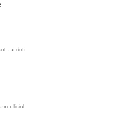
e 
ti sui dati 
no ufficiali 