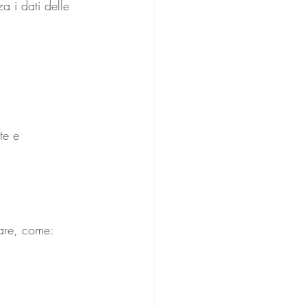
a i dati delle 
te e 
iare, come: