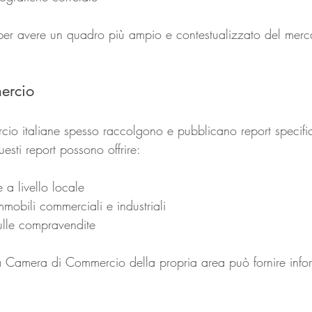
i per avere un quadro più ampio e contestualizzato del merc
ercio
o italiane spesso raccolgono e pubblicano report specifici
esti report possono offrire:
e a livello locale
mmobili commerciali e industriali
ulle compravendite
lla Camera di Commercio della propria area può fornire info