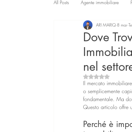
All Posts
Agente immobiliare
ARI MARIQ
8 mar
Te
Dove Trov
Immobilia
nel settor
Valutazione NaN ste
Il mercato immobiliare
o semplicemente capir
fondamentale. Ma dove
Questo articolo offre u
Perché è impo