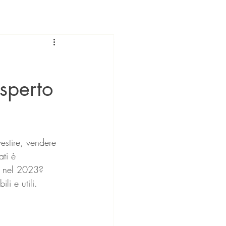
sperto
estire, vendere 
ti è 
a nel 2023? 
li e utili.