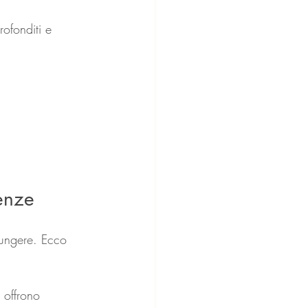
ofonditi e 
genze
iungere. Ecco 
 offrono 