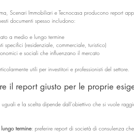
, Scenari Immobiliari e Tecnocasa producono report appr
uesti documenti spesso includono:
rcato a medio e lungo termine
i specifici (residenziale, commerciale, turistico)
economici e sociali che influenzano il mercato
icolarmente utili per investitori e professionisti del settore.
e il report giusto per le proprie esi
o uguali e la scelta dipende dall’obiettivo che si vuole ragg
a lungo termine
: preferire report di società di consulenza che