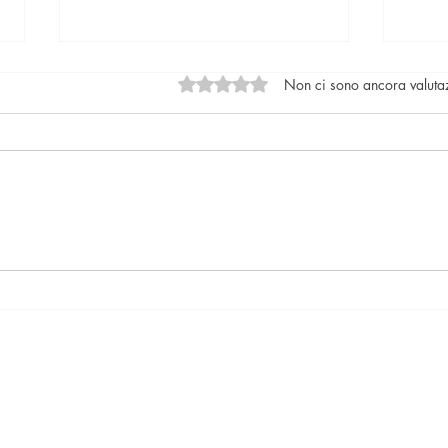
Valutazione 0 stelle su 5.
Non ci sono ancora valuta
Locazioni: le tendenze del
Il nu
mercato
lega
017 Ari Mariq Agente Immobiliare Iscritto presso la camera di commer