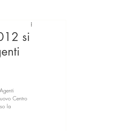
012 si
enti
nuovo Centro 
so la 