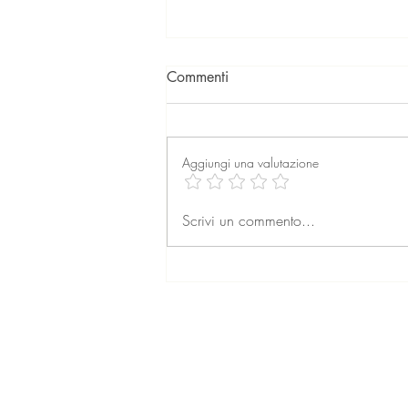
Commenti
Aggiungi una valutazione
La professione dell’agente
Scrivi un commento...
immobiliare: formazione,
retribuzione e prospettive per
il futuro
© 2