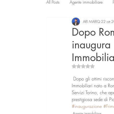
All Posts
Agente immobiliare
ARI MARIQ
22 ott 
Dopo Roma
inaugura 
Immobilia
Valutazione NaN ste
 Dopo gli ottimi riscontri ricevuti in pochi mesi di attività dal primo Centro Servizi Agenti 
Immobiliari nato a Ro
Servizi Torino, che ap
prestigiosa sede di P
#inaugurazione
#Fri
Agente immobiliare