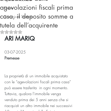
agevolazioni fiscali prima
Privato
casa, il deposito somme a
Comunicati Stampa
tutela dell’acquirente
Valutazione NaN stelle su 5.
ARI MARIQ 
Connect
03-07-2025
Premesse
La proprietà di un immobile acquistato 
con le “agevolazioni fiscali prima casa” 
può essere trasferita  in ogni momento. 
Tuttavia, qualora l’immobile venga 
venduto prima dei 5 anni senza che si 
riacquisti un altro immobile nei successivi 