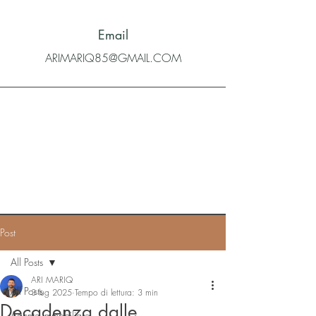
Email
ARIMARIQ85@GMAIL.COM
Post
All Posts
ARI MARIQ
All Posts
3 lug 2025
Tempo di lettura: 3 min
Decadenza dalle
Agente immobiliare