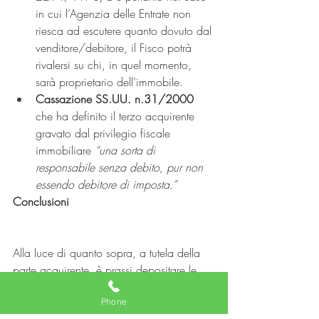
in cui l’Agenzia delle Entrate non 
riesca ad escutere quanto dovuto dal 
venditore/debitore, il Fisco potrà 
rivalersi su chi, in quel momento, 
sarà proprietario dell’immobile.
Cassazione SS.UU. n.31/2000
che ha definito il terzo acquirente 
gravato dal privilegio fiscale 
immobiliare 
“una sorta di 
responsabile senza debito, pur non 
essendo debitore di imposta.”
Conclusioni
Alla luce di quanto sopra, a tutela della 
parte acquirente, è prassi depositare le 
somme dovute all’Agenzia delle Entrate 
Phone
per differenza di imposta, sanzioni e 