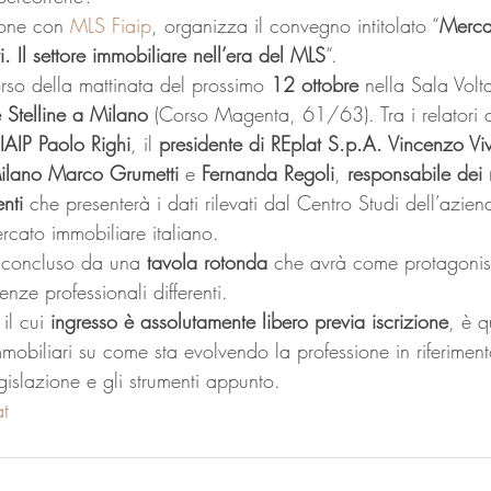
ione con 
MLS Fiaip
, organizza il convegno intitolato “
Merca
i. Il settore immobiliare nell’era del MLS
“.
corso della mattinata del prossimo 
12 ottobre
 nella Sala Volt
 Stelline a Milano
 (Corso Magenta, 61/63). Tra i relatori c
FIAIP Paolo Righi
, il
 presidente di REplat S.p.A. Vincenzo Vi
Milano Marco Grumetti
 e 
Fernanda Regoli
, 
responsabile dei 
nti 
che presenterà i dati rilevati dal Centro Studi dell’azien
rcato immobiliare italiano.
 concluso da una 
tavola rotonda
 che avrà come protagonist
nze professionali differenti.
il cui 
ingresso è assolutamente libero previa iscrizione
, è q
mmobiliari su come sta evolvendo la professione in riferimento
egislazione e gli strumenti appunto.
t