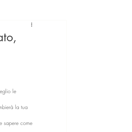
ato,
glio le 
mbierà la tua 
t e sapere come 