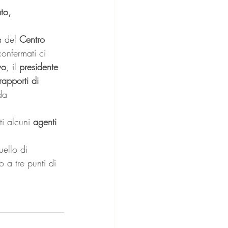
to, 
a del 
Centro 
onfermati ci 
vo
, il 
presidente 
rapporti di 
da 
i alcuni 
agenti 
uello di 
 a tre punti di 