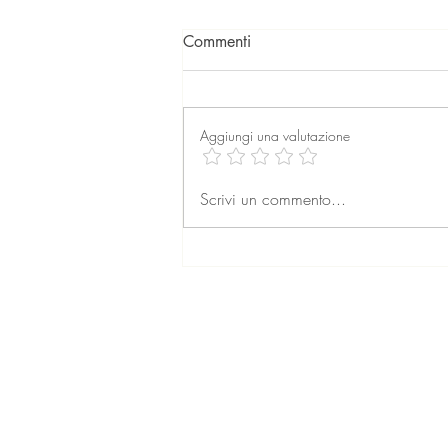
Commenti
Aggiungi una valutazione
La professione dell’agente
Scrivi un commento...
immobiliare: formazione,
retribuzione e prospettive per
il futuro
© 2