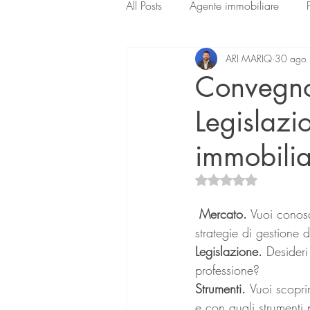
All Posts
Agente immobiliare
ARI MARIQ
30 ago
Convegno
Legislazio
immobilia
Valutazione NaN ste
Mercato.
 Vuoi conos
strategie di gestione 
Legislazione.
 Desideri
professione?
Strumenti. 
Vuoi scopri
e con quali strumenti 