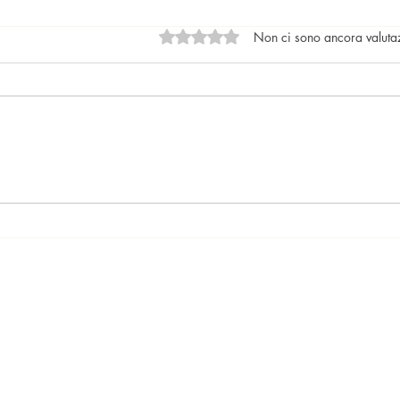
Valutazione 0 stelle su 5.
Non ci sono ancora valuta
Locazioni: le tendenze del
Il nu
mercato
lega
017 Ari Mariq Agente Immobiliare Iscritto presso la camera di commer
Cel. 3889793370 mail :
ARIMARIQ85@GMAIL.COM
Via degli Zingari 56 - Roma (RM)