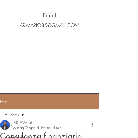
Email
ARIMARIQ85@GMAIL.COM
Post
All Posts
ARI MARIQ
All Posts
4 mag
Tempo di lettura: 4 min
Consulenza finanziaria
Agente immobiliare