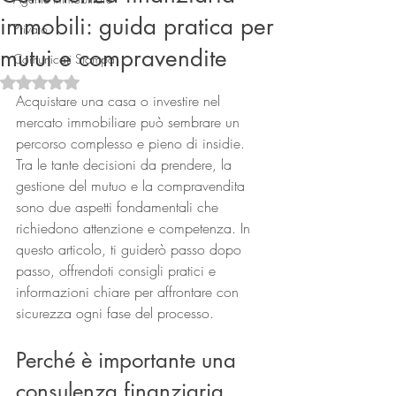
immobili: guida pratica per
Privato
mutui e compravendite
Comunicati Stampa
Valutazione NaN stelle su 5.
Acquistare una casa o investire nel 
mercato immobiliare può sembrare un 
percorso complesso e pieno di insidie. 
Tra le tante decisioni da prendere, la 
Connect
gestione del mutuo e la compravendita 
sono due aspetti fondamentali che 
richiedono attenzione e competenza. In 
questo articolo, ti guiderò passo dopo 
passo, offrendoti consigli pratici e 
informazioni chiare per affrontare con 
sicurezza ogni fase del processo.
Perché è importante una 
consulenza finanziaria 