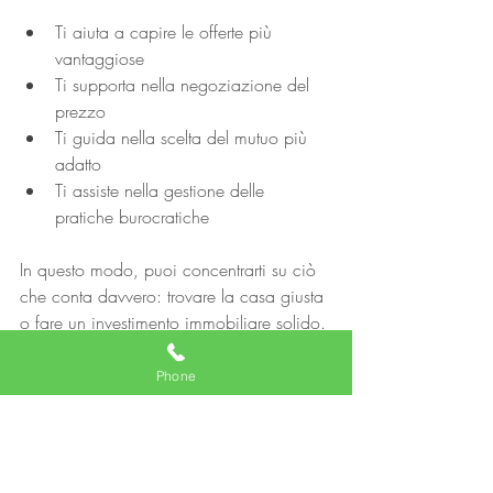
Ti aiuta a capire le offerte più 
vantaggiose
Ti supporta nella negoziazione del 
prezzo
Ti guida nella scelta del mutuo più 
adatto
Ti assiste nella gestione delle 
pratiche burocratiche
In questo modo, puoi concentrarti su ciò 
che conta davvero: trovare la casa giusta 
o fare un investimento immobiliare solido.
Strategie per investire nel 
Phone
mercato immobiliare 
italiano