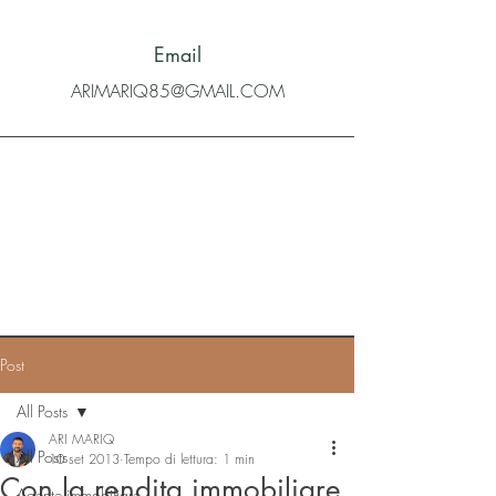
Email
ARIMARIQ85@GMAIL.COM
Post
All Posts
ARI MARIQ
All Posts
10 set 2013
Tempo di lettura: 1 min
Con la rendita immobiliare
Agente immobiliare