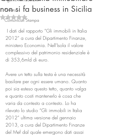
non si fa business in Sicilia
Privato
Valutazione NaN stelle su 5.
Comunicati Stampa
 I dati del rapporto “Gli immobili in Italia 
2012” a cura del Dipartimento Finanze, 
ministero Economia. Nell’Isola il valore 
complessivo del patrimonio residenziale è 
di 353,6mld di euro.
Connect
Avere un tetto sulla testa è una necessità 
basilare per ogni essere umano. Quanto 
poi sia esteso questo tetto, quanto valga 
e quanto costi mantenerlo è cosa che 
varia da contesto a contesto. Lo ha 
rilevato lo studio “Gli immobili in Italia 
2012” ultima versione del gennaio 
2013, a cura del Dipartimento Finanze 
del Mef dal quale emergono dati assai 