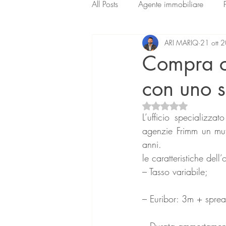
All Posts
Agente immobiliare
ARI MARIQ
21 ott 
Compra ca
con uno 
Valutazione NaN ste
L’ufficio specializza
agenzie Frimm un mut
anni.
le caratteristiche dell’o
– Tasso variabile;
– Euribor: 3m + spre
– Durata ammortament