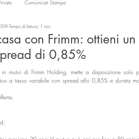
Privato
Comunicati Stampa
2009
Tempo di lettura: 1 min
sa con Frimm: ottieni un
spread di 0,85%
lle su 5.
to in mutui di Frimm Holding, mette a disposizione solo per
uo a tasso variabile con spread allo 0,85% e durata ma
fferta:
ad;
o: massimo 20 anni (il mutuo può arrivare fino a 50 anni