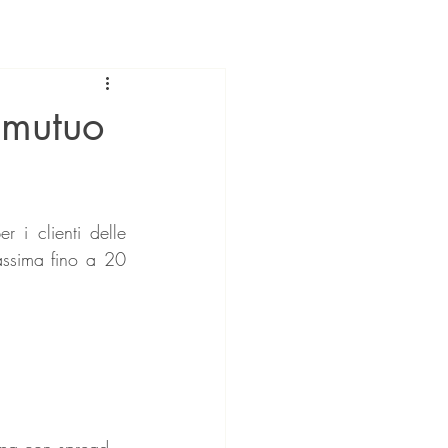
 mutuo
 i clienti delle 
ssima fino a 20 
 ma con spread 