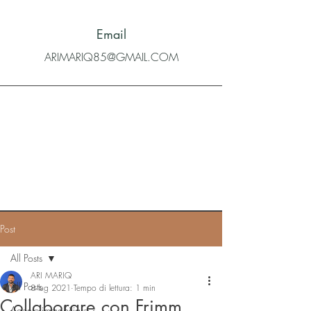
Email
ARIMARIQ85@GMAIL.COM
Post
All Posts
ARI MARIQ
All Posts
8 lug 2021
Tempo di lettura: 1 min
Collaborare con Frimm.
Agente immobiliare