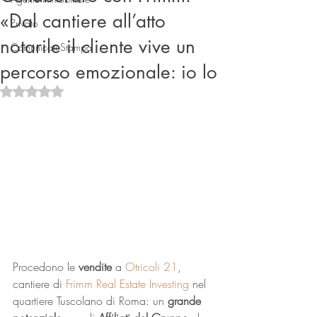
«Dal cantiere all’atto
Privato
notarile il cliente vive un
Comunicati Stampa
percorso emozionale: io lo
Valutazione NaN stelle su 5.
Connect
Procedono le 
vendite
 a 
Otricoli 21
, 
cantiere di 
Frimm Real Estate Investing
 nel 
quartiere Tuscolano di Roma: un 
grande 