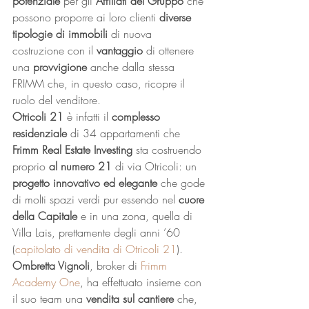
potenziale
 per gli 
Affiliati del Gruppo
 che 
possono proporre ai loro clienti 
diverse 
tipologie di immobili
 di nuova 
costruzione con il 
vantaggio
 di ottenere 
una 
provvigione
 anche dalla stessa 
FRIMM che, in questo caso, ricopre il 
ruolo del venditore. 
Otricoli 21 
è infatti il 
complesso 
residenziale
 di 34 appartamenti che 
Frimm Real Estate Investing
 sta costruendo 
proprio 
al numero 21 
di via Otricoli: un 
progetto innovativo ed elegante
 che gode 
di molti spazi verdi pur essendo nel 
cuore 
della Capitale 
e in una zona, quella di 
Villa Lais, prettamente degli anni ’60 
(
capitolato di vendita di Otricoli 21
). 
Ombretta Vignoli
, broker di 
Frimm 
Academy One
, ha effettuato insieme con 
il suo team una 
vendita sul cantiere
 che, 