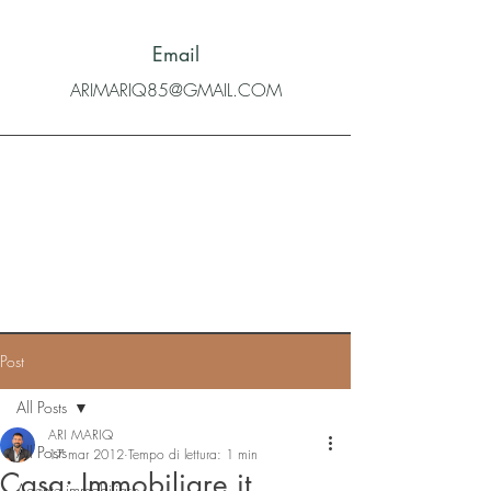
Email
ARIMARIQ85@GMAIL.COM
Post
All Posts
ARI MARIQ
All Posts
17 mar 2012
Tempo di lettura: 1 min
Casa: Immobiliare.it,
Agente immobiliare