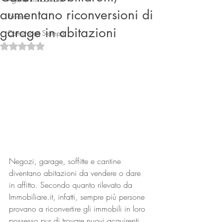
aumentano riconversioni di
Privato
garage in abitazioni
Comunicati Stampa
Valutazione NaN stelle su 5.
Connect
Negozi, garage, soffitte e cantine 
diventano abitazioni da vendere o dare 
in affitto. Secondo quanto rilevato da 
Immobiliare.it, infatti, sempre più persone 
provano a riconvertire gli immobili in loro 
possesso pur di trovare nuovi acquirenti. 