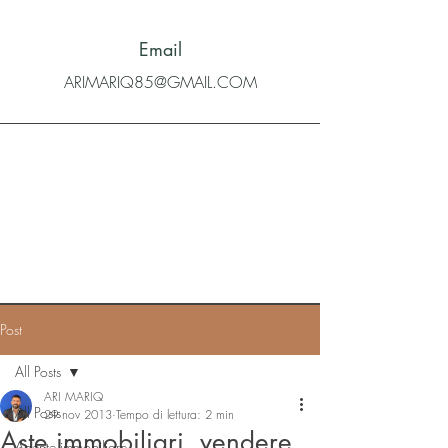
Email
ARIMARIQ85@GMAIL.COM
Post
All Posts
ARI MARIQ
All Posts
29 nov 2013
Tempo di lettura: 2 min
Aste immobiliari, vendere
Agente immobiliare