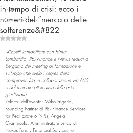
in tempo di crisi: ecco i
Privato
numeri del “mercato delle
Comunicati Stampa
sofferenze&#822
Valutazione NaN stelle su 5.
Rizzetti Immobiliare con Frimm 
Lombardia, RE/Finance e Nexus reduci a 
Connect
Bergamo del meeting di formazione e 
sviluppo che svela i segreti della 
compravendita in collaborazione via MLS 
e del mercato alternativo delle aste 
giudiziarie
Relatori dell’evento: Mirko Frigerio, 
Founding Partner di RE/Finance Services 
for Real Estate & NPLs, Angela 
Giannicola, Amministratore unico di 
Nexus Family Financial Services, e 