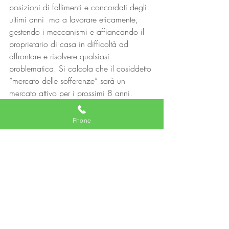
posizioni di fallimenti e concordati degli 
ultimi anni  ma a lavorare eticamente, 
gestendo i meccanismi e affiancando il 
proprietario di casa in difficoltà ad 
affrontare e risolvere qualsiasi 
problematica. Si calcola che il cosiddetto 
“mercato delle sofferenze” sarà un 
mercato attivo per i prossimi 8 anni.
Vendere in tempo di crisi, l’intervista a 
Giuliano Tito (Area Manager Frimm 
Phone
Lombardia)
Scarica qui il comunicato in formato pdf
#Bergamo
#RizzettiImmobiliare
#asteimmobiliari
#MLSREplat
#agentiimmobiliari
Comunicati Stampa