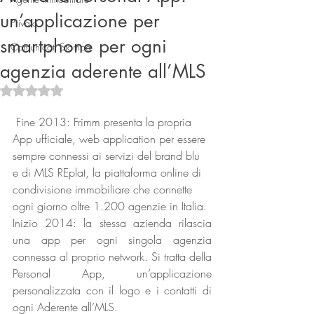
un’applicazione per
Privato
smartphone per ogni
Comunicati Stampa
agenzia aderente all’MLS
Valutazione NaN stelle su 5.
 Fine 2013: Frimm presenta la propria 
App ufficiale, web application per essere 
Connect
sempre connessi ai servizi del brand blu 
e di MLS REplat, la piattaforma online di 
condivisione immobiliare che connette 
ogni giorno oltre 1.200 agenzie in Italia.
Inizio 2014: la stessa azienda rilascia 
una app per ogni singola agenzia 
connessa al proprio network. Si tratta della 
Personal App, un’applicazione 
personalizzata con il logo e i contatti di 
ogni Aderente all’MLS.