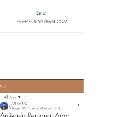
Email
ARIMARIQ85@GMAIL.COM
Post
All Posts
ARI MARIQ
All Posts
16 gen 2014
Tempo di lettura: 2 min
Arriva la Personal App:
Agente immobiliare