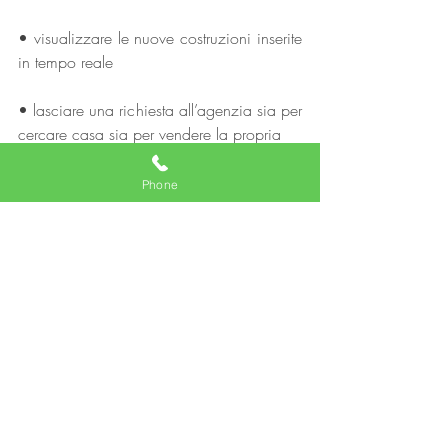
• visualizzare le nuove costruzioni inserite 
in tempo reale
• lasciare una richiesta all’agenzia sia per 
cercare casa sia per vendere la propria
Per ulteriori informazioni: tel. 
06.97279346 | email: 
Phone
supporto@frimm.com
 e 
supporto@replat.com
#MLSREplat
#mobile
#agentiimmobiliari
#MLS
#PersonalApp
Agente immobiliare