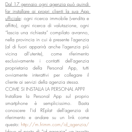
Dal 17 gennaio ogni agenzia può quindi 
far installare ai propri clienti la sua App 
ufficiale
: ogni ricerca immobile (vendita e 
affitto), ogni ricerca di valutazione, ogni 
“lascia una richiesta” compilato avranno, 
nella provincia in cui è presente l’agenzia 
(al di fuori apparirà anche l’agenzia più 
vicina all’utente), come riferimento 
esclusivamente i contatti dell’agenzia 
proprietaria della Personal App, tutti 
ovviamente interattivi per collegare il 
cliente ai servizi della agenzia stessa.
COME SI INSTALLA LA PERSONAL APP?
Installare la Personal App sul proprio 
smartphone è semplicissimo. Basta 
conoscere l’id REplat dell’agenzia di 
riferimento e andare su un link come 
questo: 
http://m.frimm.com/id_agenzia/
(dove al posto di “id agenzia” va inserito 