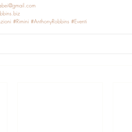
nabei@gmail.com
bins.biz
zioni
#Rimini
#AnthonyRobbins
#Eventi