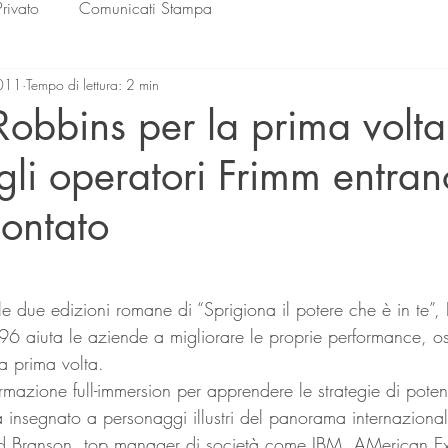
Privato
Comunicati Stampa
2011
Tempo di lettura: 2 min
obbins per la prima volta
 gli operatori Frimm entran
ontato
lle su 5.
96 aiuta le aziende a migliorare le proprie performance, o
a prima volta.
ormazione full-immersion per apprendere le strategie di pote
insegnato a personaggi illustri del panorama internazionale
d Branson, top manager di società come IBM, AMerican Ex