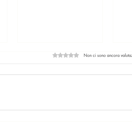
Valutazione 0 stelle su 5.
Non ci sono ancora valuta
Locazioni: le tendenze del
Il nu
mercato
lega