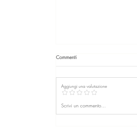
Commenti
Aggiungi una valutazione
La professione dell’agente
Scrivi un commento...
immobiliare: formazione,
retribuzione e prospettive per
il futuro