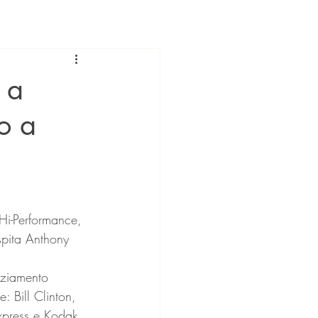
 a
o a
spita Anthony 
nziamento 
: Bill Clinton, 
press e Kodak, 