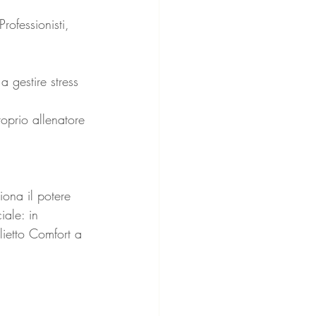
rofessionisti, 
 gestire stress 
oprio allenatore 
iona il potere 
ale: in 
ietto Comfort a 