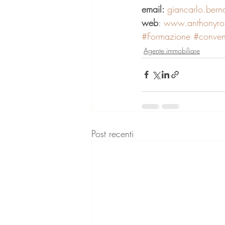
email: 
giancarlo.ber
web
: 
www.anthonyrob
#Formazione
#conven
Agente immobiliare
Post recenti