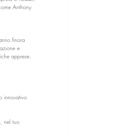
 come Anthony 
anno finora 
fazione e 
niche apprese.
o innovativo 
, nel tuo 