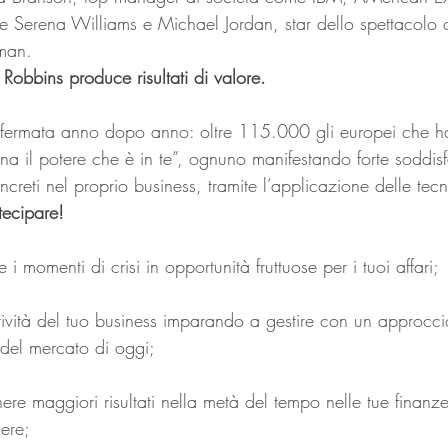
e Serena Williams e Michael Jordan, star dello spettacolo
man.
Robbins produce risultati di valore.
nfermata anno dopo anno: oltre 115.000 gli europei che h
na il potere che è in te”, ognuno manifestando forte soddis
creti nel proprio business, tramite l’applicazione delle tec
tecipare!
 i momenti di crisi in opportunità fruttuose per i tuoi affari;
tività del tuo business imparando a gestire con un approcci
e del mercato di oggi;
re maggiori risultati nella metà del tempo nelle tue finanze
ere;