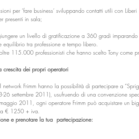
ioni per ‘fare business’ sviluppando contatti utili con Liberi P
r presenti in sala;
ungere un livello di gratificazione a 360 gradi imparando a
equilibrio tra professione e tempo libero.
i oltre 115.000 professionisti che hanno scelto Tony come pr
a crescita dei propri operatori
 al network Frimm hanno la possibilità di partecipare a “Sprig
 23-26 settembre 2011), usufruendo di una convenzione speci
1 maggio 2011, ogni operatore Frimm può acquistare un bigl
 a € 1250 + iva.
ione e prenotare la tua  partecipazione: