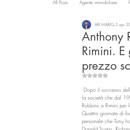
All Posts
Agente immobiliare
ARI MARIQ
5 apr 
Anthony R
Rimini. E
prezzo sc
Valutazione NaN ste
 Dopo il successo delle due edizioni romane di “Sprigiona il potere che è in te”, Hi-Performance, 
la società che dal 19
Robbins a Rimini per l
Quattro giornate di f
personale che Tony ha 
Donald Trump, Richar